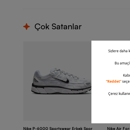
Çok Satanlar
Nike P-6000 Sportswear Erkek Spor
Nike Air Fo