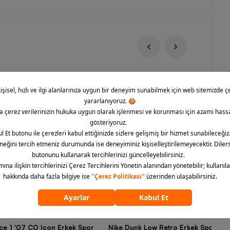
rce 1 '07 CO Icon Erkek Spor
Nike Dunk Low Retro Erkek Spor Aya