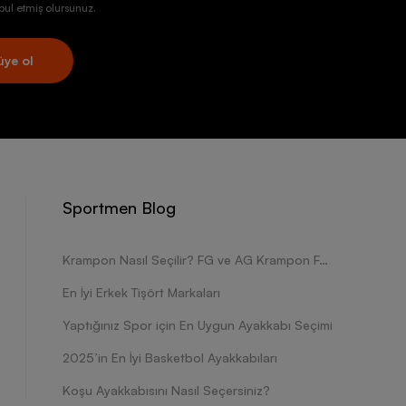
ul etmiş olursunuz.
üye ol
Sportmen Blog
Krampon Nasıl Seçilir? FG ve AG Krampon Farkları Nelerdir?
En İyi Erkek Tişört Markaları
Yaptığınız Spor için En Uygun Ayakkabı Seçimi
2025’in En İyi Basketbol Ayakkabıları
Koşu Ayakkabısını Nasıl Seçersiniz?