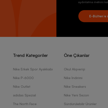
aydınlatma metnini kab
E-Bülten’e 
Trend Kategoriler
Öne Çıkanlar
Nike Erkek Spor Ayakkabı
Okul Alışverişi
Nike P-6000
Nike İndirimi
Nike Outlet
Nike Sneakers
adidas Spezial
Nike Yeni Sezon
The North Face
Sürdürülebilir Ürünler