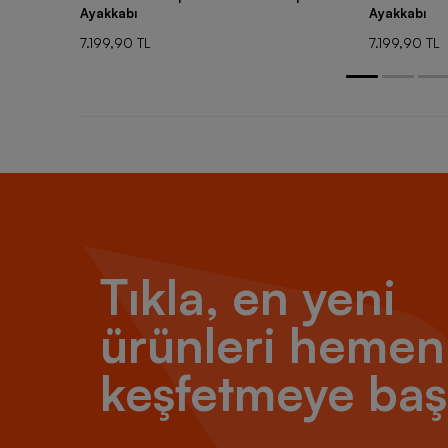
Ayakkabı
Ayakkabı
7.199,90 TL
7.199,90 TL
Tıkla, en yeni
ürünleri hemen
keşfetmeye baş