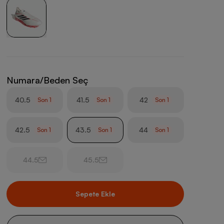
Numara/Beden Seç
40.5
41.5
42
Son
1
Son
1
Son
1
42.5
43.5
44
Son
1
Son
1
Son
1
44.5
45.5
Sepete Ekle