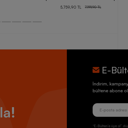
5.759,90 TL
7.199,90 TL
E-Bül
İndirim, kampany
bültene abone ol
la!
“E-Bülten’e üye ol” dü