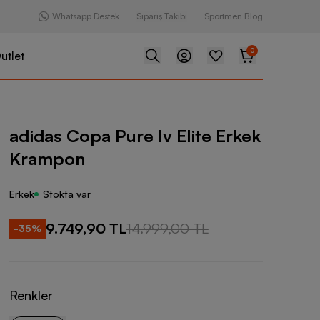
Whatsapp Destek
Sipariş Takibi
Sportmen Blog
0
utlet
Pure Iv Elite Erkek Krampon
adidas Copa Pure Iv Elite Erkek
Krampon
Erkek
Stokta var
9.749,90 TL
14.999,00 TL
-
35
%
Renkler