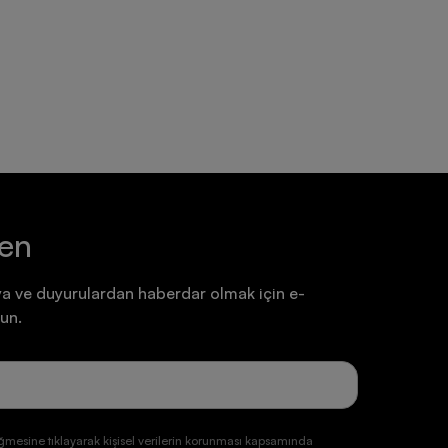
Ayakkabı
Ayakkabı
7.199,90 TL
7.199,90 TL
ten
a ve duyurulardan haberdar olmak için e-
un.
ğmesine tıklayarak kişisel verilerin korunması kapsamında