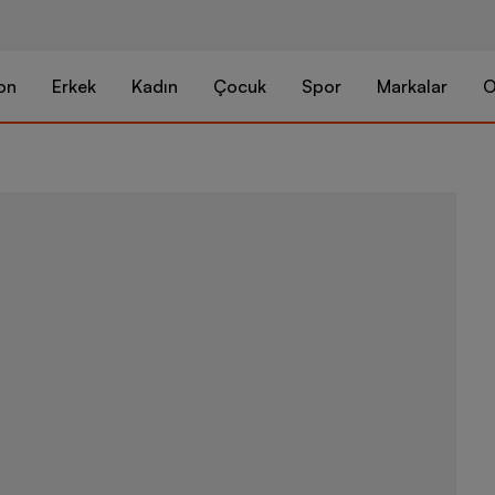
on
Erkek
Kadın
Çocuk
Spor
Markalar
O
adidas Copa 