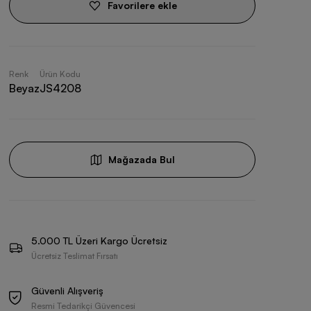
Favorilere ekle
Renk
Ürün Kodu
Beyaz
JS4208
Mağazada Bul
5.000 TL Üzeri Kargo Ücretsiz
Ücretsiz Teslimat Fırsatı
Güvenli Alışveriş
Resmi Tedarikçi Güvencesi