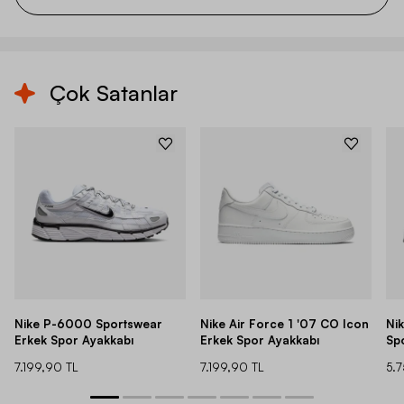
Çok Satanlar
Nike P-6000 Sportswear
Nike Air Force 1 '07 CO Icon
Ni
Erkek Spor Ayakkabı
Erkek Spor Ayakkabı
Sp
7.199,90 TL
7.199,90 TL
5.