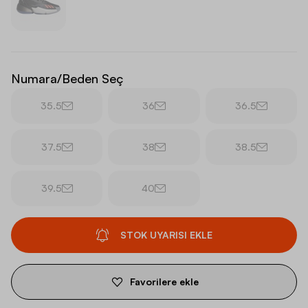
Numara/Beden Seç
35.5
36
36.5
37.5
38
38.5
39.5
40
STOK UYARISI EKLE
Favorilere ekle