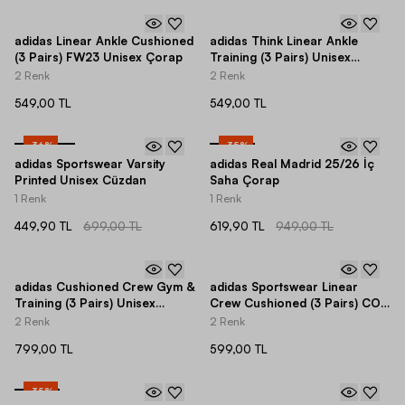
adidas Linear Ankle Cushioned
adidas Think Linear Ankle
(3 Pairs) FW23 Unisex Çorap
Training (3 Pairs) Unisex
Çorap
2 Renk
2 Renk
549,00 TL
549,00 TL
-
36
%
-
35
%
adidas Sportswear Varsity
adidas Real Madrid 25/26 İç
Printed Unisex Cüzdan
Saha Çorap
1 Renk
1 Renk
449,90 TL
699,00 TL
619,90 TL
949,00 TL
adidas Cushioned Crew Gym &
adidas Sportswear Linear
Training (3 Pairs) Unisex
Crew Cushioned (3 Pairs) CO
Çorap
Unisex Çorap
2 Renk
2 Renk
799,00 TL
599,00 TL
-
35
%