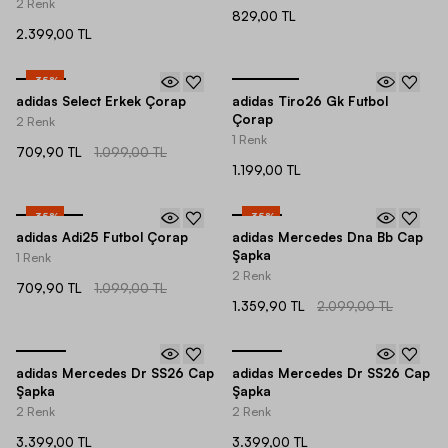
2 Renk
829,00 TL
2.399,00 TL
-
35
%
adidas Select Erkek Çorap
adidas Tiro26 Gk Futbol
Çorap
2 Renk
1 Renk
709,90 TL
1.099,00 TL
1.199,00 TL
-
35
%
-
35
%
adidas Adi25 Futbol Çorap
adidas Mercedes Dna Bb Cap
Şapka
1 Renk
2 Renk
709,90 TL
1.099,00 TL
1.359,90 TL
2.099,00 TL
adidas Mercedes Dr SS26 Cap
adidas Mercedes Dr SS26 Cap
Şapka
Şapka
2 Renk
2 Renk
3.399,00 TL
3.399,00 TL