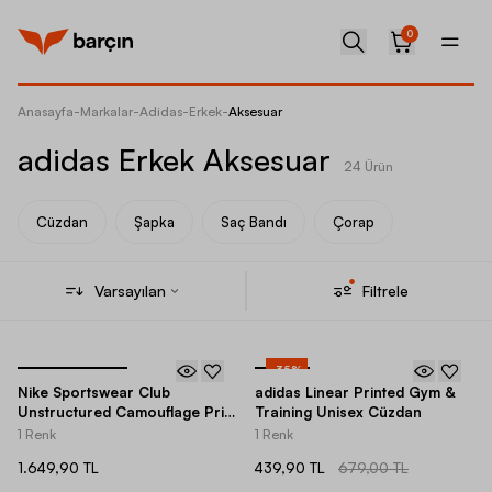
0
Anasayfa
-
Markalar
-
Adidas
-
Erkek
-
Aksesuar
adidas Erkek Aksesuar
24 Ürün
Cüzdan
Şapka
Saç Bandı
Çorap
Varsayılan
Filtrele
-
35
%
Nike Sportswear Club
adidas Linear Printed Gym &
Unstructured Camouflage Print
Training Unisex Cüzdan
Adjustable Şapka
1 Renk
1 Renk
1.649,90 TL
439,90 TL
679,00 TL