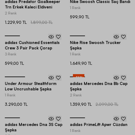
adidas Predator Goalkeeper
Nike Swoosh Classic Saç Bandı
Trn Erkek Kaleci Eldiveni
1 Renk
2 Renk
599,90 TL
1.229,90 TL
1.899,00 TL
adidas Cushioned Essentials
Nike Rise Swoosh Trucker
Crew 3 Pair Pack Çorap
Şapka
3 Renk
1 Renk
599,00 TL
1.649,90 TL
-
35
%
Under Armour Stealthform
adidas Mercedes Dna Bb Cap
Low Uncrushable Şapka
Şapka
1 Renk
2 Renk
3.290,00 TL
1.359,90 TL
2.099,00 TL
adidas Mercedes Dna 3S Cap
adidas PrimeLift Apwr Cüzdan
Şapka
1 Renk