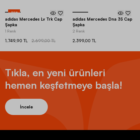
-
35
%
adidas Mercedes Lv Trk Cap
adidas Mercedes Dna 3S Cap
Şapka
Şapka
1 Renk
2 Renk
1.749,90 TL
2.699,00 TL
2.399,00 TL
Tıkla, en yeni ürünleri
hemen keşfetmeye başla!
İncele