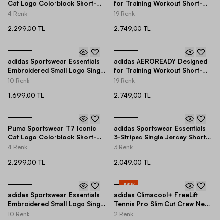
Cat Logo Colorblock Short-
for Training Workout Short-
Sleeve Erkek Tişört
Sleeve Erkek Tişört
4 Renk
19 Renk
2.299,00 TL
2.749,00 TL
adidas Sportswear Essentials
adidas AEROREADY Designed
Embroidered Small Logo Single
for Training Workout Short-
Jersey Short-Sleeve Erkek
Sleeve Erkek Tişört
10 Renk
19 Renk
Tişört
1.699,00 TL
2.749,00 TL
Puma Sportswear T7 Iconic
adidas Sportswear Essentials
Cat Logo Colorblock Short-
3-Stripes Single Jersey Short-
Sleeve Erkek Tişört
Sleeve Erkek Tişört
4 Renk
3 Renk
2.299,00 TL
2.049,00 TL
-
35
%
adidas Sportswear Essentials
adidas Climacool+ FreeLift
Embroidered Small Logo Single
Tennis Pro Slim Cut Crew Neck
Jersey Short-Sleeve Erkek
Short-Sleeve Erkek Tişört
10 Renk
2 Renk