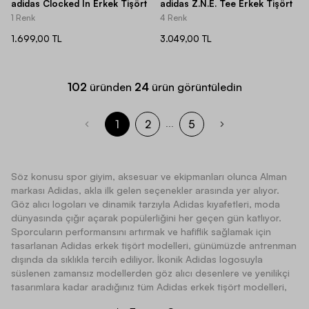
adidas Clocked In Erkek Tişört
adidas Z.N.E. Tee Erkek Tişört
1 Renk
4 Renk
1.699,00 TL
3.049,00 TL
102
üründen
24
ürün görüntüledin
1
2
5
...
Söz konusu spor giyim, aksesuar ve ekipmanları olunca Alman
markası Adidas, akla ilk gelen seçenekler arasında yer alıyor.
Göz alıcı logoları ve dinamik tarzıyla Adidas kıyafetleri, moda
dünyasında çığır açarak popülerliğini her geçen gün katlıyor.
Sporcuların performansını artırmak ve hafiflik sağlamak için
tasarlanan Adidas erkek tişört modelleri, günümüzde antrenman
dışında da sıklıkla tercih ediliyor. İkonik Adidas logosuyla
süslenen zamansız modellerden göz alıcı desenlere ve yenilikçi
tasarımlara kadar aradığınız tüm Adidas erkek tişört modelleri,
Barcin.com ayrıcalıklarıyla sunuluyor. Barcin.com’un en uygun