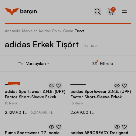
0
Anasayfa
-
Markalar
-
Adidas
-
Erkek
-
Giyim
-
Tişört
adidas Erkek Tişört
102 Ürün
Varsayılan
Filtrele
-
30
%
adidas Sportswear Z.N.E. (UPF)
adidas Sportswear Z.N.E. (UPF)
Factor Short-Sleeve Erkek
Factor Short-Sleeve Erkek
Tişört
Tişört
15 Renk
15 Renk
2.129,90 TL
3.049,00 TL
2.699,00 TL
Puma Sportswear T7 Iconic
adidas AEROREADY Designed