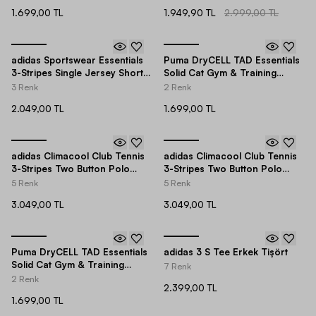
Tişört
1.699,00 TL
1.949,90 TL
2.999,00 TL
adidas Sportswear Essentials
Puma DryCELL TAD Essentials
3-Stripes Single Jersey Short-
Solid Cat Gym & Training
Sleeve Erkek Tişört
Short-Sleeve Erkek Tişört
3 Renk
2 Renk
2.049,00 TL
1.699,00 TL
adidas Climacool Club Tennis
adidas Climacool Club Tennis
3-Stripes Two Button Polo
3-Stripes Two Button Polo
Collar FreeLift Design Short-
Collar FreeLift Design Short-
5 Renk
5 Renk
Sleeve Erkek Tişört
Sleeve Erkek Tişört
3.049,00 TL
3.049,00 TL
Puma DryCELL TAD Essentials
adidas 3 S Tee Erkek Tişört
Solid Cat Gym & Training
7 Renk
Short-Sleeve Erkek Tişört
2 Renk
2.399,00 TL
1.699,00 TL