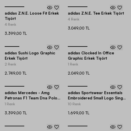
adidas Z.N.E. Loose Fit Erkek
adidas Z.N.E. Tee Erkek Tişört
Tişört
4 Renk
4 Renk
3.049,00 TL
3.399,00 TL
adidas Sushi Logo Graphic
adidas Clocked In Office
Erkek Tişört
Graphic Erkek Tişört
2 Renk
1 Renk
2.749,00 TL
2.049,00 TL
adidas Mercedes - Amg
adidas Sportswear Essentials
Petronas F1 Team Dna Polo
Embroidered Small Logo Single
Erkek Tişört
Jersey Short-Sleeve Erkek
1 Renk
10 Renk
Tişört
3.399,00 TL
1.699,00 TL