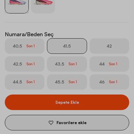
Numara/Beden Seç
40.5
41.5
42
Son
1
42.5
43.5
44
Son
1
Son
1
Son
1
44.5
45.5
46
Son
1
Son
1
Son
1
Sepete Ekle
Favorilere ekle