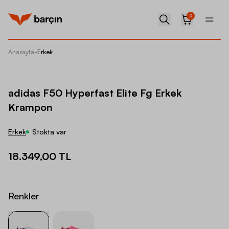
0
Anasayfa
-
Erkek
adidas 
adidas F50 Hyperfast Elite Fg Erkek
Krampon
Erkek
Stokta var
18.349,00 TL
Renkler