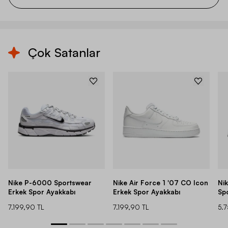
Çok Satanlar
Nike P-6000 Sportswear
Nike Air Force 1 '07 CO Icon
Ni
Erkek Spor Ayakkabı
Erkek Spor Ayakkabı
Sp
7.199,90 TL
7.199,90 TL
5.