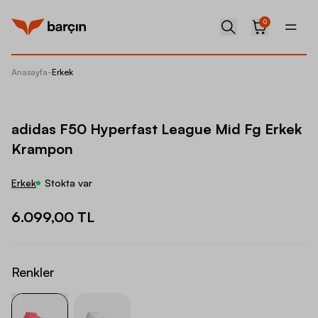
0
Anasayfa
-
Erkek
adidas 
adidas F50 Hyperfast League Mid Fg Erkek
Krampon
Erkek
Stokta var
6.099,00 TL
Renkler