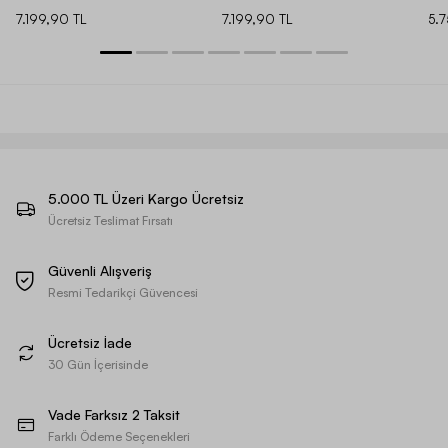
7.199,90 TL
7.199,90 TL
5.
5.000 TL Üzeri Kargo Ücretsiz
Ücretsiz Teslimat Fırsatı
Güvenli Alışveriş
Resmi Tedarikçi Güvencesi
Ücretsiz İade
30 Gün İçerisinde
Vade Farksız 2 Taksit
Farklı Ödeme Seçenekleri