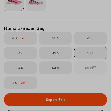
Numara/Beden Seç
40
40.5
41.5
Son
1
42
42.5
43.5
44
44.5
45.5
46
Son
1
Sepete Ekle