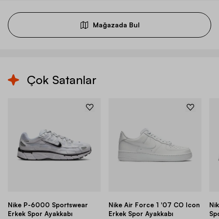
Mağazada Bul
Çok Satanlar
Nike P-6000 Sportswear
Nike Air Force 1 '07 CO Icon
Ni
Erkek Spor Ayakkabı
Erkek Spor Ayakkabı
Sp