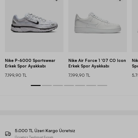
Nike P-6000 Sportswear
Nike Air Force 1 '07 CO Icon
Ni
Erkek Spor Ayakkabı
Erkek Spor Ayakkabı
Sp
7.199,90 TL
7.199,90 TL
5.
5.000 TL Üzeri Kargo Ücretsiz
Ücretsiz Teslimat Fırsatı