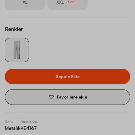
XL
XXL
Son
1
Renkler
Sepete Ekle
Favorilere ekle
Renk
Ürün Kodu
Metalik
KE4167