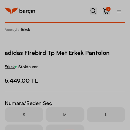
0
Anasayfa
-
Erkek
adidas 
adidas Firebird Tp Met Erkek Pantolon
Erkek
Stokta var
5.449,00 TL
Numara/Beden Seç
S
M
L