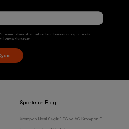
ğmesine tıklayarak kişisel verilerin korunması kapsamında
ul etmiş olursunuz.
üye ol
Sportmen Blog
Krampon Nasıl Seçilir? FG ve AG Krampon Farkları Nelerdir?