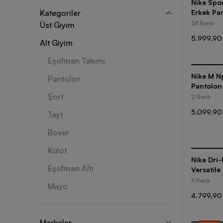
Nike Spo
Kategoriler
Erkek Pa
34 Renk
Üst Giyim
5.999,90
Alt Giyim
Eşofman Takımı
Nike M Np
Pantolon
Pantolon
Şort
2 Renk
5.099,90
Tayt
Boxer
Külot
Nike Dri-
Eşofman Altı
Versatile
6 Renk
Mayo
4.799,90
Markalar