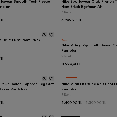
rtswear Smooth Tech Fleece
Nike Sportswear Club French 
ntolon
Hem Erkek Eşofman Altı
3 Renk
 TL
3.299,90 TL
 Dri-fit Npt Pant Erkek
Yeni
Nike M Acg Zip Smith Smmit C
Pantolon
2 Renk
 TL
11.999,90 TL
-
35
%
Fit Unlimited Tapered Leg Cuff
Nike M Nk Df Stride Knit Pant E
 Erkek Pantolon
Pantolon
3 Renk
 TL
3.499,90 TL
5.399,90 TL