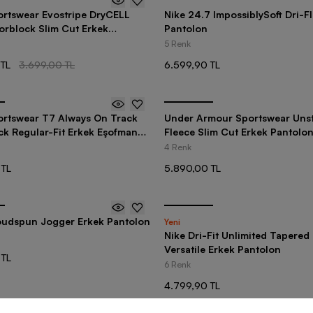
rtswear Evostripe DryCELL
Nike 24.7 ImpossiblySoft Dri-F
orblock Slim Cut Erkek
Pantolon
5 Renk
 TL
3.699,00 TL
6.599,90 TL
rtswear T7 Always On Track
Under Armour Sportswear Uns
ck Regular-Fit Erkek Eşofman
Fleece Slim Cut Erkek Pantolo
4 Renk
 TL
5.890,00 TL
udspun Jogger Erkek Pantolon
Yeni
Nike Dri-Fit Unlimited Tapered
Versatile Erkek Pantolon
 TL
6 Renk
4.799,90 TL