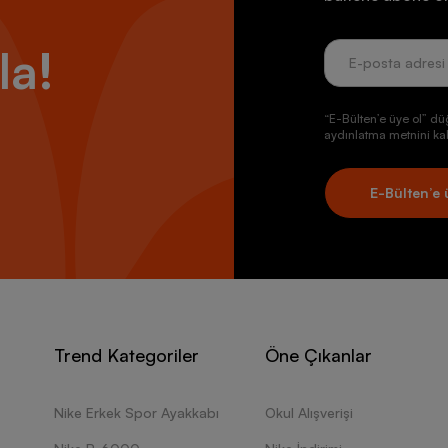
la!
“E-Bülten’e üye ol” dü
aydınlatma metnini kab
E-Bülten’e 
Trend Kategoriler
Öne Çıkanlar
Nike Erkek Spor Ayakkabı
Okul Alışverişi