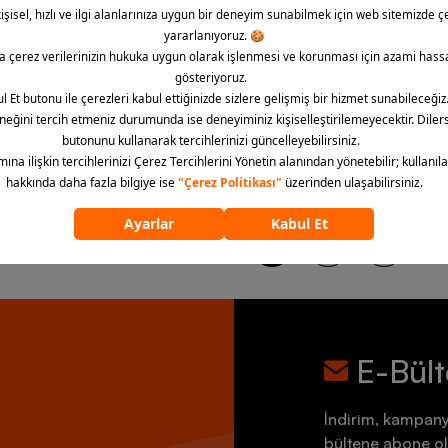
mour Sportswear Unstoppable
Barçın Basics 2 Way Erkek Pan
lim Cut Erkek Pantolon
2 Renk
1.499,00 TL
TL
5.890,00 TL
179
üründen
24
ürün görü
1
2
3
...
E-Bül
İndirim, kampany
bültene abone ol