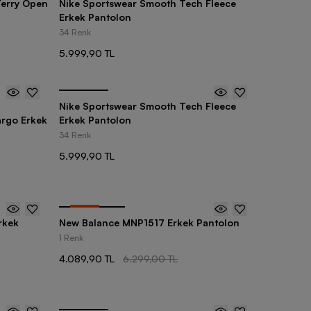
Terry Open
Nike Sportswear Smooth Tech Fleece
Erkek Pantolon
34 Renk
5.999,90 TL
Nike Sportswear Smooth Tech Fleece
argo Erkek
Erkek Pantolon
34 Renk
5.999,90 TL
-
35
%
rkek
New Balance MNP1517 Erkek Pantolon
1 Renk
4.089,90 TL
6.299,00 TL