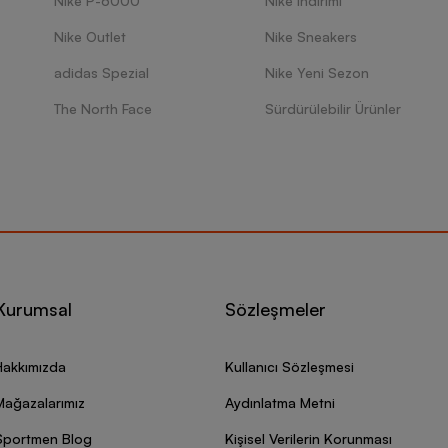
Nike P-6000
Nike İndirimi
Nike Outlet
Nike Sneakers
adidas Spezial
Nike Yeni Sezon
The North Face
Sürdürülebilir Ürünler
Kurumsal
Sözleşmeler
Hakkımızda
Kullanıcı Sözleşmesi
Mağazalarımız
Aydınlatma Metni
Sportmen Blog
Kişisel Verilerin Korunması