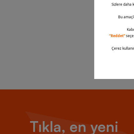
-
30
%
Under Ar
Fleece S
4 Renk
4.119,90 
Tıkla, en yeni