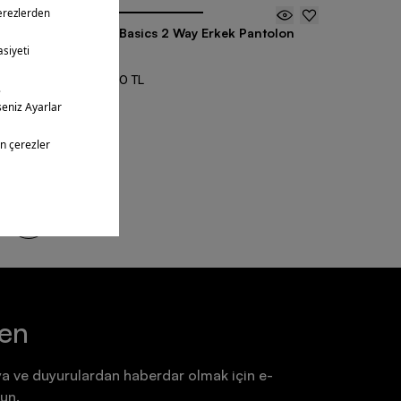
tolon
Barçın Basics 2 Way Erkek Pantolon
2 Renk
1.499,00 TL
ntüledin
8
ten
a ve duyurulardan haberdar olmak için e-
un.