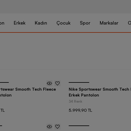
on
Erkek
Kadın
Çocuk
Spor
Markalar
O
rtswear Smooth Tech Fleece
Nike Sportswear Smooth Tech 
ntolon
Erkek Pantolon
34 Renk
 TL
5.999,90 TL