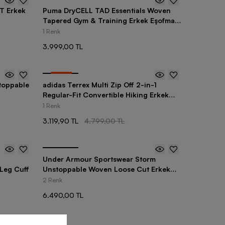
IT Erkek
Puma DryCELL TAD Essentials Woven
Tapered Gym & Training Erkek Eşofman
Altı
1 Renk
3.999,00 TL
-
35
%
toppable
adidas Terrex Multi Zip Off 2-in-1
n
Regular-Fit Convertible Hiking Erkek
Pantolon
1 Renk
3.119,90 TL
4.799,00 TL
Under Armour Sportswear Storm
 Leg Cuff
Unstoppable Woven Loose Cut Erkek
Eşofman Altı
2 Renk
6.490,00 TL