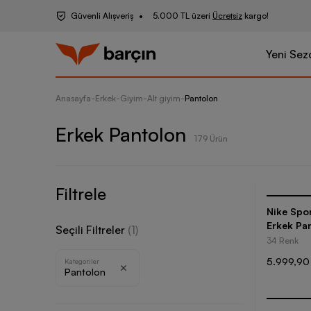
Güvenli Alışveriş
5.000 TL üzeri
Ücretsiz
kargo!
Yeni Sez
Anasayfa
-
Erkek
-
Giyim
-
Alt giyim
-
Pantolon
Erkek Pantolon
179 Ürün
Filtrele
Nike Spo
Erkek Pa
Seçili Filtreler
(
1
)
34 Renk
5.999,90
Kategoriler
Pantolon