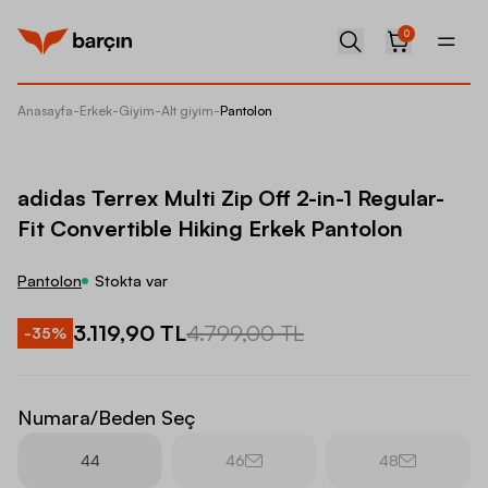
0
Anasayfa
-
Erkek
-
Giyim
-
Alt giyim
-
Pantolon
adidas T
adidas Terrex Multi Zip Off 2-in-1 Regular-
Fit Convertible Hiking Erkek Pantolon
Pantolon
Stokta var
3.119,90 TL
4.799,00 TL
-
35
%
Numara/Beden Seç
44
46
48