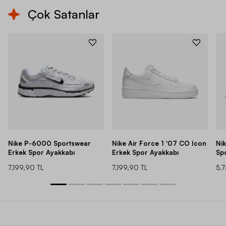
Çok Satanlar
Nike P-6000 Sportswear
Nike Air Force 1 '07 CO Icon
Ni
Erkek Spor Ayakkabı
Erkek Spor Ayakkabı
Sp
7.199,90 TL
7.199,90 TL
5.