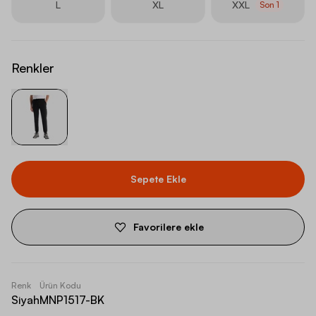
L
XL
XXL
Son
1
Renkler
Sepete Ekle
Favorilere ekle
Renk
Ürün Kodu
Siyah
MNP1517-BK