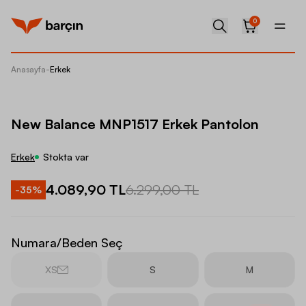
0
Anasayfa
-
Erkek
New Ba
New Balance MNP1517 Erkek Pantolon
Erkek
Stokta var
4.089,90 TL
6.299,00 TL
-
35
%
Numara/Beden Seç
XS
S
M