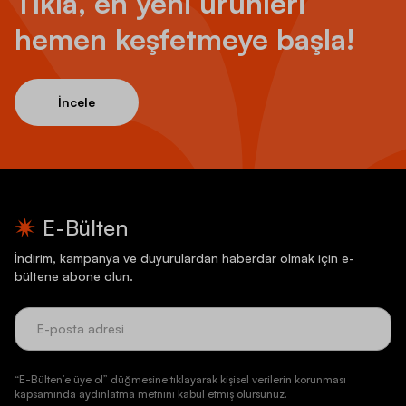
Tıkla, en yeni ürünleri
hemen keşfetmeye başla!
İncele
E-Bülten
İndirim, kampanya ve duyurulardan haberdar olmak için e-
bültene abone olun.
“E-Bülten’e üye ol” düğmesine tıklayarak kişisel verilerin korunması
kapsamında aydınlatma metnini kabul etmiş olursunuz.