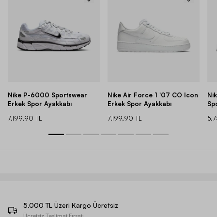
Nike P-6000 Sportswear
Nike Air Force 1 '07 CO Icon
Ni
Erkek Spor Ayakkabı
Erkek Spor Ayakkabı
Sp
7.199,90 TL
7.199,90 TL
5.
5.000 TL Üzeri Kargo Ücretsiz
Ücretsiz Teslimat Fırsatı