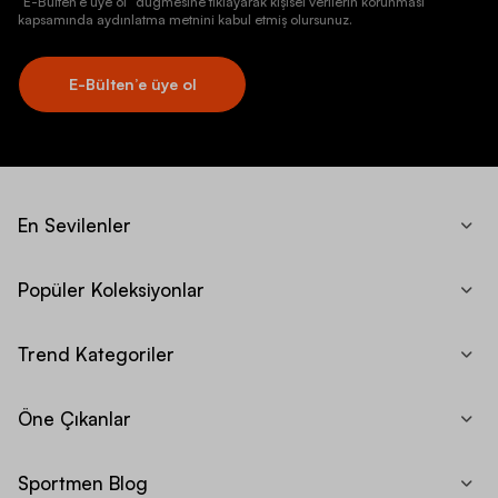
“E-Bülten’e üye ol” düğmesine tıklayarak kişisel verilerin korunması
kapsamında aydınlatma metnini kabul etmiş olursunuz.
E-Bülten’e üye ol
En Sevilenler
Popüler Koleksiyonlar
Trend Kategoriler
Öne Çıkanlar
Sportmen Blog