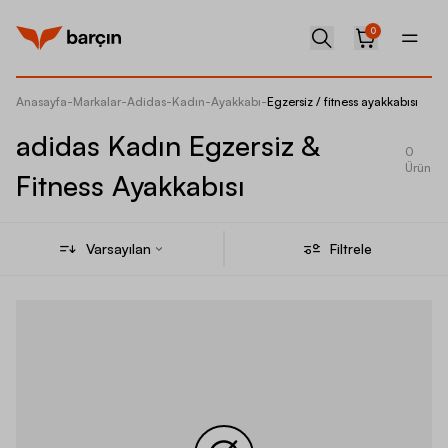
0
Anasayfa
-
Markalar
-
Adidas
-
Kadın
-
Ayakkabı
-
Egzersiz / fitness ayakkabısı
adidas Kadın Egzersiz &
0
Ürün
Fitness Ayakkabısı
Varsayılan
Filtrele