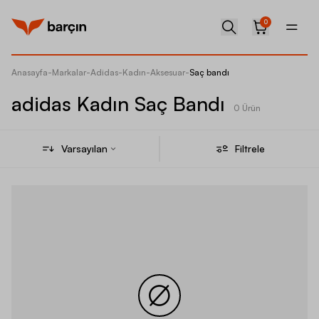
0
Anasayfa
-
Markalar
-
Adidas
-
Kadın
-
Aksesuar
-
Saç bandı
adidas Kadın Saç Bandı
0 Ürün
Varsayılan
Filtrele