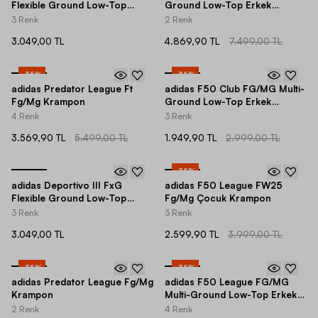
Flexible Ground Low-Top
Ground Low-Top Erkek
Erkek Krampon
Krampon
3 Renk
2 Renk
3.049,00 TL
4.869,90 TL
7.499,00 TL
-
35
%
-
35
%
adidas Predator League Ft
adidas F50 Club FG/MG Multi-
Fg/Mg Krampon
Ground Low-Top Erkek
Krampon
4 Renk
3 Renk
3.569,90 TL
5.499,00 TL
1.949,90 TL
2.999,00 TL
-
35
%
adidas Deportivo III FxG
adidas F50 League FW25
Flexible Ground Low-Top
Fg/Mg Çocuk Krampon
Erkek Krampon
3 Renk
3 Renk
3.049,00 TL
2.599,90 TL
3.999,00 TL
-
35
%
-
35
%
adidas Predator League Fg/Mg
adidas F50 League FG/MG
Krampon
Multi-Ground Low-Top Erkek
Krampon
2 Renk
4 Renk