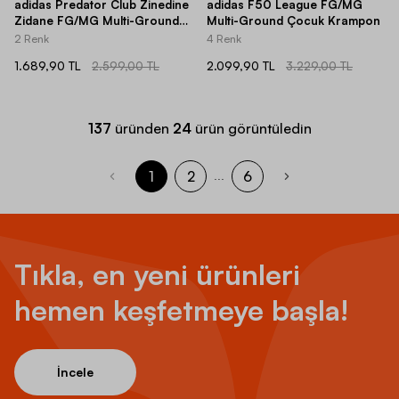
adidas Predator Club Zinedine
adidas F50 League FG/MG
Zidane FG/MG Multi-Ground
Multi-Ground Çocuk Krampon
Low-Top Çocuk Krampon
2 Renk
4 Renk
1.689,90 TL
2.599,00 TL
2.099,90 TL
3.229,00 TL
137
üründen
24
ürün görüntüledin
1
2
6
...
Tıkla, en yeni ürünleri
hemen keşfetmeye başla!
İncele