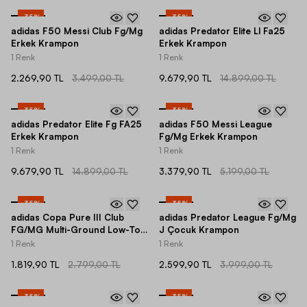
-
35
%
-
35
%
adidas F50 Messi Club Fg/Mg
adidas Predator Elite Ll Fa25
Erkek Krampon
Erkek Krampon
1 Renk
1 Renk
2.269,90 TL
3.499,00 TL
9.679,90 TL
14.899,00 TL
-
35
%
-
35
%
adidas Predator Elite Fg FA25
adidas F50 Messi League
Erkek Krampon
Fg/Mg Erkek Krampon
1 Renk
1 Renk
9.679,90 TL
14.899,00 TL
3.379,90 TL
5.199,00 TL
-
35
%
-
35
%
adidas Copa Pure III Club
adidas Predator League Fg/Mg
FG/MG Multi-Ground Low-Top
J Çocuk Krampon
Erkek Krampon
1 Renk
1 Renk
1.819,90 TL
2.799,00 TL
2.599,90 TL
3.999,00 TL
-
35
%
-
35
%