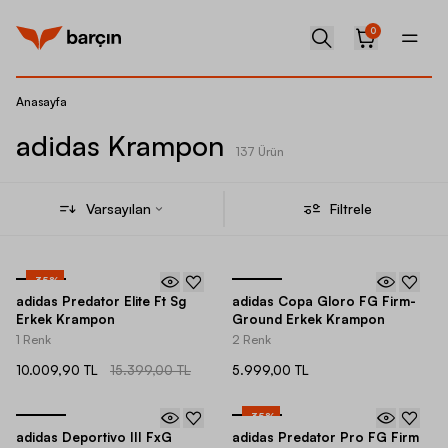
0
Anasayfa
adidas Krampon
137 Ürün
Varsayılan
Filtrele
-
35
%
adidas Predator Elite Ft Sg
adidas Copa Gloro FG Firm-
Erkek Krampon
Ground Erkek Krampon
1 Renk
2 Renk
10.009,90 TL
15.399,00 TL
5.999,00 TL
-
35
%
adidas Deportivo III FxG
adidas Predator Pro FG Firm