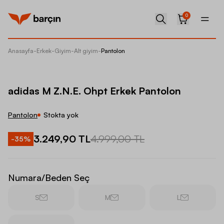
0
Anasayfa
-
Erkek
-
Giyim
-
Alt giyim
-
Pantolon
adidas 
adidas M Z.N.E. Ohpt Erkek Pantolon
Pantolon
Stokta yok
3.249,90 TL
4.999,00 TL
-
35
%
Numara/Beden Seç
S
M
L