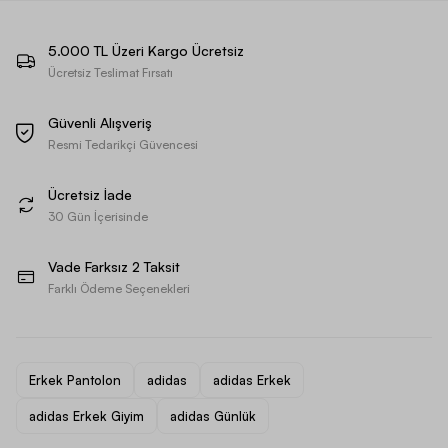
5.000 TL Üzeri Kargo Ücretsiz
Ücretsiz Teslimat Fırsatı
Güvenli Alışveriş
Resmi Tedarikçi Güvencesi
Ücretsiz İade
30 Gün İçerisinde
Vade Farksız 2 Taksit
Farklı Ödeme Seçenekleri
Erkek Pantolon
adidas
adidas Erkek
adidas Erkek Giyim
adidas Günlük