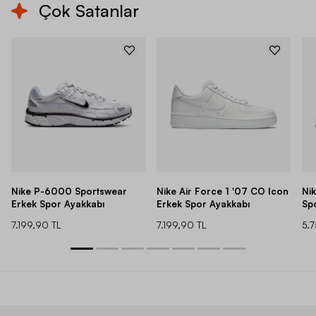
Çok Satanlar
Nike P-6000 Sportswear
Nike Air Force 1 '07 CO Icon
Ni
Erkek Spor Ayakkabı
Erkek Spor Ayakkabı
Sp
7.199,90 TL
7.199,90 TL
5.