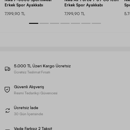
Erkek Spor Ayakkabı
Erkek Spor Ayakkabı
Sp
7.199,90 TL
7.199,90 TL
5.
5.000 TL Üzeri Kargo Ücretsiz
Ücretsiz Teslimat Fırsatı
Güvenli Alışveriş
Resmi Tedarikçi Güvencesi
Ücretsiz İade
30 Gün İçerisinde
Vade Farksız 2 Taksit