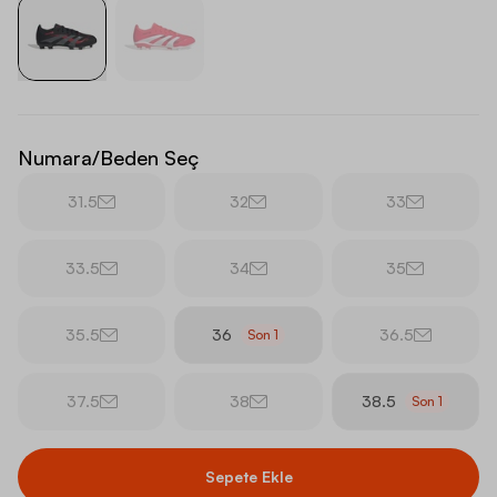
Numara/Beden Seç
31.5
32
33
33.5
34
35
35.5
36
36.5
Son
1
37.5
38
38.5
Son
1
Sepete Ekle