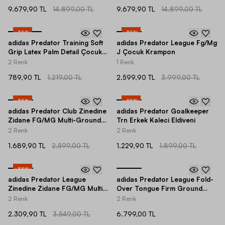
9.679,90 TL
14.899,00 TL
9.679,90 TL
14.899,00 TL
-
35
%
-
35
%
adidas Predator Training Soft
adidas Predator League Fg/Mg
Grip Latex Palm Detail Çocuk
J Çocuk Krampon
Kaleci Eldiveni
2 Renk
1 Renk
789,90 TL
1.219,00 TL
2.599,90 TL
3.999,00 TL
-
35
%
-
35
%
adidas Predator Club Zinedine
adidas Predator Goalkeeper
Zidane FG/MG Multi-Ground
Trn Erkek Kaleci Eldiveni
Low-Top Çocuk Krampon
2 Renk
2 Renk
1.689,90 TL
2.599,00 TL
1.229,90 TL
1.899,00 TL
-
35
%
adidas Predator League
adidas Predator League Fold-
Zinedine Zidane FG/MG Multi-
Over Tongue Firm Ground
Ground Low-Top Çocuk
Erkek Krampon
2 Renk
2 Renk
Krampon
2.309,90 TL
3.549,00 TL
6.799,00 TL