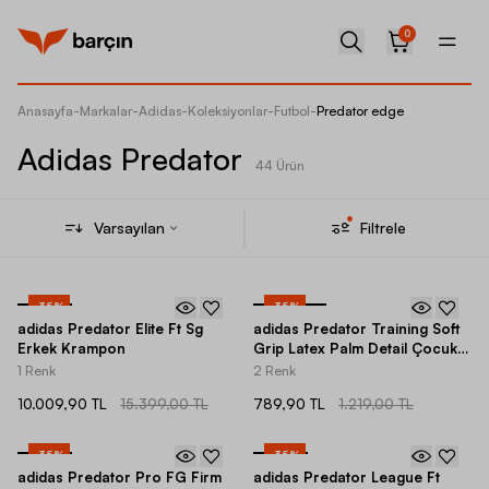
0
Anasayfa
-
Markalar
-
Adidas
-
Koleksiyonlar
-
Futbol
-
Predator edge
Adidas Predator
44 Ürün
Varsayılan
Filtrele
-
35
%
-
35
%
adidas Predator Elite Ft Sg
adidas Predator Training Soft
Erkek Krampon
Grip Latex Palm Detail Çocuk
Kaleci Eldiveni
1 Renk
2 Renk
10.009,90 TL
15.399,00 TL
789,90 TL
1.219,00 TL
-
35
%
-
35
%
adidas Predator Pro FG Firm
adidas Predator League Ft