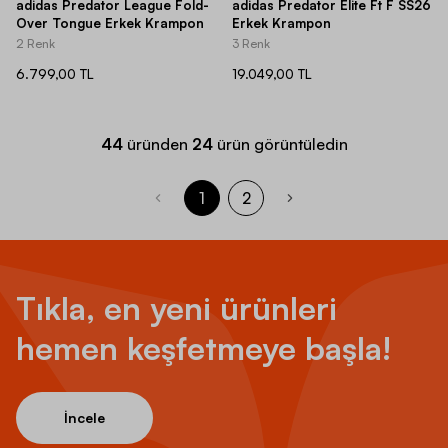
adidas Predator League Fold-
adidas Predator Elite Ft F SS26
Over Tongue Erkek Krampon
Erkek Krampon
2 Renk
3 Renk
6.799,00 TL
19.049,00 TL
44
üründen
24
ürün görüntüledin
1
2
Tıkla, en yeni ürünleri
hemen keşfetmeye başla!
İncele