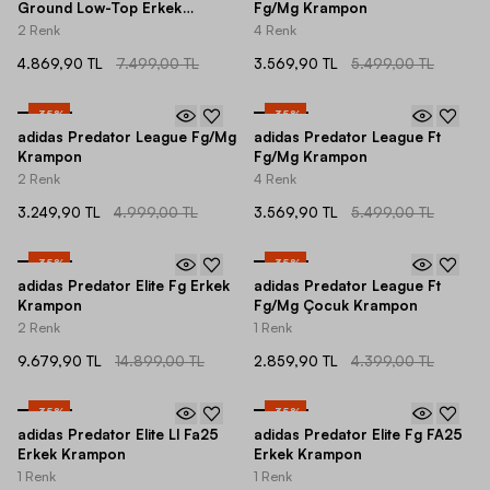
Ground Low-Top Erkek
Fg/Mg Krampon
Krampon
2 Renk
4 Renk
4.869,90 TL
7.499,00 TL
3.569,90 TL
5.499,00 TL
-
35
%
-
35
%
adidas Predator League Fg/Mg
adidas Predator League Ft
Krampon
Fg/Mg Krampon
2 Renk
4 Renk
3.249,90 TL
4.999,00 TL
3.569,90 TL
5.499,00 TL
-
35
%
-
35
%
adidas Predator Elite Fg Erkek
adidas Predator League Ft
Krampon
Fg/Mg Çocuk Krampon
2 Renk
1 Renk
9.679,90 TL
14.899,00 TL
2.859,90 TL
4.399,00 TL
-
35
%
-
35
%
adidas Predator Elite Ll Fa25
adidas Predator Elite Fg FA25
Erkek Krampon
Erkek Krampon
1 Renk
1 Renk