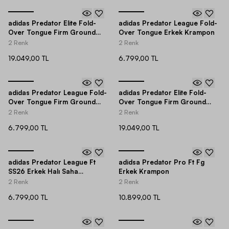
adidas Predator Elite Fold-
adidas Predator League Fold-
Over Tongue Firm Ground
Over Tongue Erkek Krampon
Erkek Krampon
2 Renk
2 Renk
19.049,00 TL
6.799,00 TL
adidas Predator League Fold-
adidas Predator Elite Fold-
Over Tongue Firm Ground
Over Tongue Firm Ground
Erkek Krampon
Erkek Krampon
2 Renk
2 Renk
6.799,00 TL
19.049,00 TL
adidas Predator League Ft
adidsa Predator Pro Ft Fg
SS26 Erkek Halı Saha
Erkek Krampon
Ayakkabısı
2 Renk
2 Renk
6.799,00 TL
10.899,00 TL