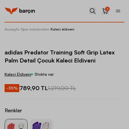
0
Anasayfa
-
Spor malzemeleri
-
Kaleci eldiveni
adidas 
adidas Predator Training Soft Grip Latex
Palm Detail Çocuk Kaleci Eldiveni
Kaleci Eldiveni
Stokta var
789,90 TL
1.219,00 TL
-
35
%
Renkler