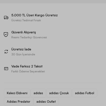
5.000 TL Üzeri Kargo Ücretsiz
Ücretsiz Teslimat Fırsatı
Güvenli Alışveriş
Resmi Tedarikçi Güvencesi
Ücretsiz İade
30 Gün İçerisinde
Vade Farksız 2 Taksit
Farklı Ödeme Seçenekleri
Kaleci Eldiveni
adidas
adidas Çocuk
adidas Futbol
Adidas Predator
adidas Outlet