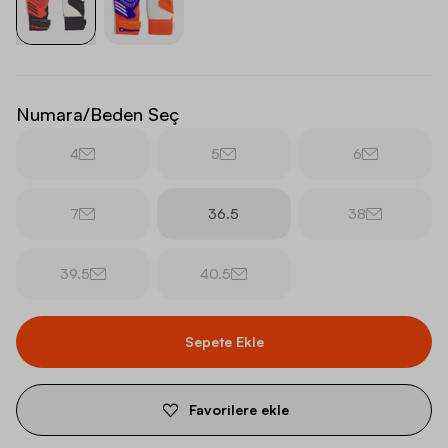
Numara/Beden Seç
4
5
6
7
36.5
38
39.5
40.5
Sepete Ekle
Favorilere ekle