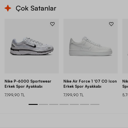
Çok Satanlar
Nike P-6000 Sportswear
Nike Air Force 1 '07 CO Icon
Ni
Erkek Spor Ayakkabı
Erkek Spor Ayakkabı
Sp
7.199,90 TL
7.199,90 TL
5.