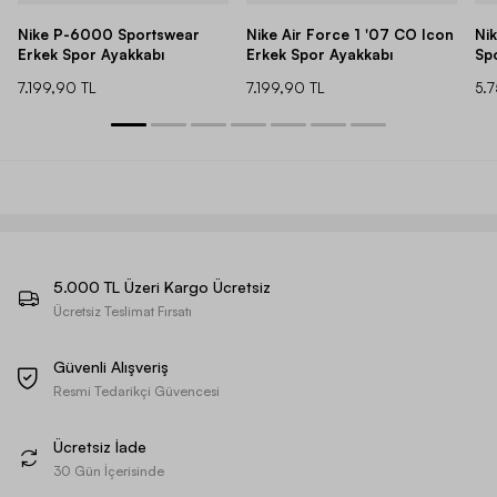
Nike P-6000 Sportswear
Nike Air Force 1 '07 CO Icon
Ni
Erkek Spor Ayakkabı
Erkek Spor Ayakkabı
Sp
7.199,90 TL
7.199,90 TL
5.
5.000 TL Üzeri Kargo Ücretsiz
Ücretsiz Teslimat Fırsatı
Güvenli Alışveriş
Resmi Tedarikçi Güvencesi
Ücretsiz İade
30 Gün İçerisinde