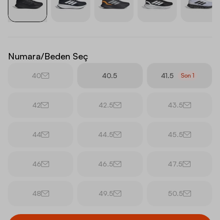
Numara/Beden Seç
40
40.5
41.5
Son
1
42
42.5
43.5
44
44.5
45.5
46
46.5
47.5
48
49.5
50.5