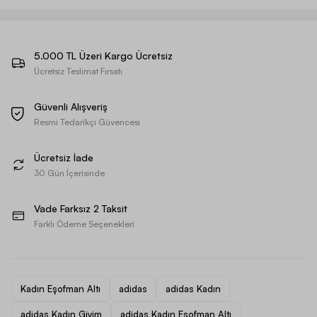
5.000 TL Üzeri Kargo Ücretsiz
Ücretsiz Teslimat Fırsatı
Güvenli Alışveriş
Resmi Tedarikçi Güvencesi
Ücretsiz İade
30 Gün İçerisinde
Vade Farksız 2 Taksit
Farklı Ödeme Seçenekleri
Kadın Eşofman Altı
adidas
adidas Kadın
adidas Kadın Giyim
adidas Kadın Eşofman Altı