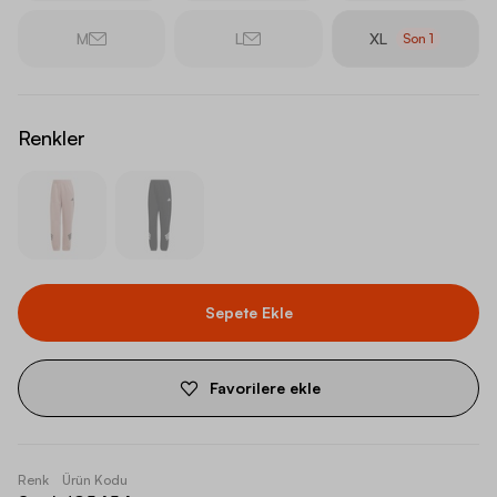
M
L
XL
Son
1
Renkler
Sepete Ekle
Favorilere ekle
Renk
Ürün Kodu