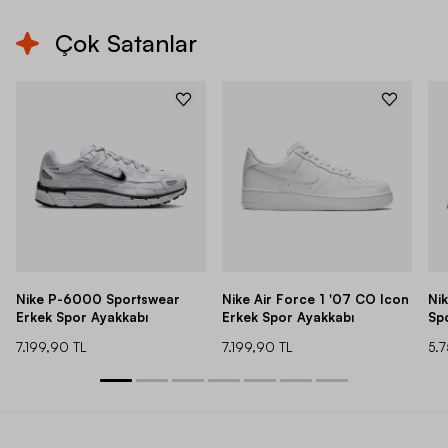
Çok Satanlar
Nike P-6000 Sportswear
Nike Air Force 1 '07 CO Icon
Ni
Erkek Spor Ayakkabı
Erkek Spor Ayakkabı
Sp
7.199,90 TL
7.199,90 TL
5.