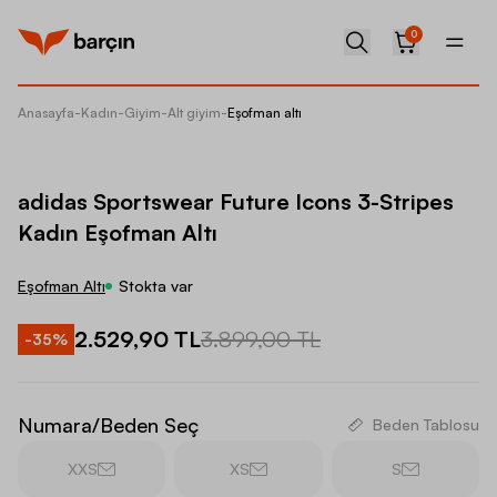
0
Anasayfa
-
Kadın
-
Giyim
-
Alt giyim
-
Eşofman altı
adidas 
adidas Sportswear Future Icons 3-Stripes
Kadın Eşofman Altı
Eşofman Altı
Stokta var
2.529,90 TL
3.899,00 TL
-
35
%
Numara/Beden Seç
Beden Tablosu
XXS
XS
S