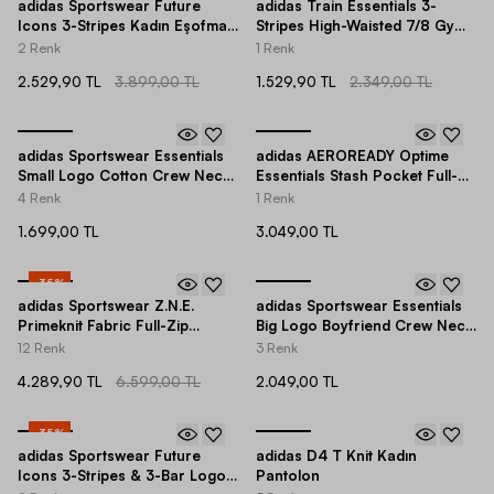
adidas Sportswear Future
adidas Train Essentials 3-
Icons 3-Stripes Kadın Eşofman
Stripes High-Waisted 7/8 Gym
Altı
& Training Kadın Tayt
2 Renk
1 Renk
2.529,90 TL
3.899,00 TL
1.529,90 TL
2.349,00 TL
adidas Sportswear Essentials
adidas AEROREADY Optime
Small Logo Cotton Crew Neck
Essentials Stash Pocket Full-
Short-Sleeve Kadın Tişört
Length Gym & Training Kadın
4 Renk
1 Renk
Tayt
1.699,00 TL
3.049,00 TL
-
35
%
adidas Sportswear Z.N.E.
adidas Sportswear Essentials
Primeknit Fabric Full-Zip
Big Logo Boyfriend Crew Nect
Hoodie Kadın Sweatshirt
Short-Sleeve Kadın Tişört
12 Renk
3 Renk
4.289,90 TL
6.599,00 TL
2.049,00 TL
-
35
%
adidas Sportswear Future
adidas D4 T Knit Kadın
Icons 3-Stripes & 3-Bar Logo
Pantolon