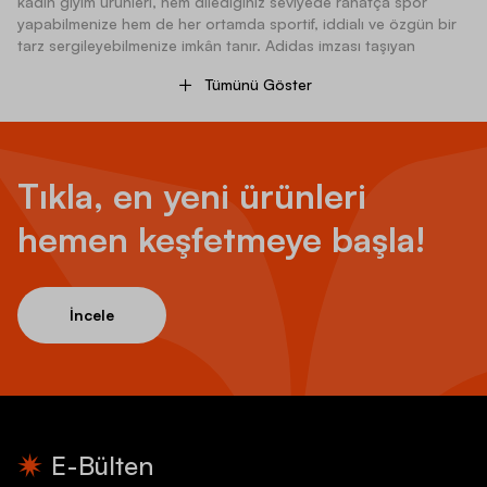
kadın giyim ürünleri, hem dilediğiniz seviyede rahatça spor
yapabilmenize hem de her ortamda sportif, iddialı ve özgün bir
tarz sergileyebilmenize imkân tanır. Adidas imzası taşıyan
kadın spor giyim ürünleri ve kadın aksesuar seçenekleri, kaliteli
Tümünü Göster
tasarımlarıyla zamana meydan okurken uzun yıllar boyunca
rahatlıkla kullanılabilir. Spor yaparken kas gruplarınızı
destekleyen, vücudunuzu soğuğa ve çeşitli sakatlık risklerine
karşı koruyan Adidas kadın giyim ürünleri, şık ve etkileyici
görünümleriyle de dikkat çeker.
Tıkla, en yeni ürünleri
Adidas Kadın Giyim Modelleri Nelerdir?
hemen keşfetmeye başla!
Adidas kadın giyim ürünleri arasında hem spor yaparken hem de
sportif bir giyim tarzı oluştururken ihtiyaç duyabileceğiniz tüm
parçalar bulunur. Dört mevsim için ayrı ayrı tasarlanan Adidas
İncele
kadın üst giyim ürünleri arasında
tişört
ler, montlar, eşofman
üstleri ve
sweatshirt
çeşitleri ön plana çıkar. En beğenilen
Adidas kadın spor giyim ürünleri arasında yer alan tişörtler,
günlük giyim ve fitness sporları için ayrı, koşu ve jogging için ayrı
olarak tasarlanır. Günlük giyim ve fitness programları için üretilen
Adidas kadın tişört çeşitleri, hafif tasarımları ve dökümlü
yapılarıyla size yüksek bir konfor ve hareket alanı sunar. Koşu,
E-Bülten
yürüyüş, jogging gibi atletizm içerikli spor etkinlikleri için