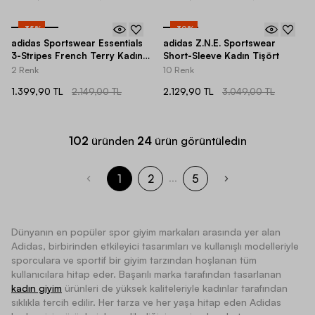
-
35
%
-
30
%
adidas Sportswear Essentials
adidas Z.N.E. Sportswear
3-Stripes French Terry Kadın
Short-Sleeve Kadın Tişört
Pantolon
2 Renk
10 Renk
1.399,90 TL
2.149,00 TL
2.129,90 TL
3.049,00 TL
102
üründen
24
ürün görüntüledin
1
2
5
...
Dünyanın en popüler spor giyim markaları arasında yer alan
Adidas, birbirinden etkileyici tasarımları ve kullanışlı modelleriyle
sporculara ve sportif bir giyim tarzından hoşlanan tüm
kullanıcılara hitap eder. Başarılı marka tarafından tasarlanan
kadın giyim
ürünleri de yüksek kaliteleriyle kadınlar tarafından
sıklıkla tercih edilir. Her tarza ve her yaşa hitap eden Adidas