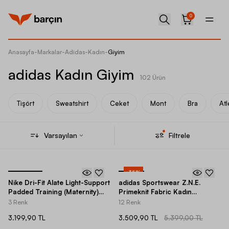
0
Anasayfa
-
Markalar
-
Adidas
-
Kadın
-
Giyim
adidas Kadın Giyim
102 Ürün
Tişört
Sweatshirt
Ceket
Mont
Bra
Atl
Varsayılan
Filtrele
-
35
%
Nike Dri-Fit Alate Light-Support
adidas Sportswear Z.N.E.
Padded Training (Maternity)
Primeknit Fabric Kadın
Kadın Bra
Eşofman Altı
3 Renk
12 Renk
3.199,90 TL
3.509,90 TL
5.399,00 TL