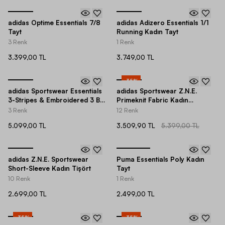
adidas Optime Essentials 7/8
adidas Adizero Essentials 1/1
Tayt
Running Kadın Tayt
3 Renk
1 Renk
3.399,00 TL
3.749,00 TL
-
35
%
adidas Sportswear Essentials
adidas Sportswear Z.N.E.
3-Stripes & Embroidered 3 Bar
Primeknit Fabric Kadın
Logo Detail Full-Zip Kadın
Eşofman Altı
3 Renk
12 Renk
Eşofman Takımı
5.099,00 TL
3.509,90 TL
5.399,00 TL
adidas Z.N.E. Sportswear
Puma Essentials Poly Kadın
Short-Sleeve Kadın Tişört
Tayt
10 Renk
1 Renk
2.699,00 TL
2.499,00 TL
-
35
%
-
35
%