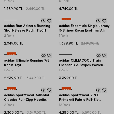
Detail Short-Sleeve Kadın
2 Renk
5 Renk
Tişört
1.589,90 TL
2.449,00 TL
4.749,00 TL
-
35
%
adidas Run Adizero Running
adidas Essentials Single Jersey
Short-Sleeve Kadın Tişört
3-Stripes Kadın Eşofman Altı
2 Renk
1 Renk
2.049,00 TL
1.399,90 TL
2.149,00 TL
-
35
%
adidas Ultimate Running 7/8
adidas CLIMACOOL Train
Kadın Tayt
Essentials 3-Stripes Woven
Fabric Gym & Training Kadın
1 Renk
1 Renk
Eşofman Altı
2.239,90 TL
3.449,00 TL
3.399,00 TL
-
35
%
-
35
%
adidas Sportswear Adicolor
adidas Sportswear Z.N.E.
Classics Full-Zipp Hoodie
Primeknit Fabric Full-Zip
Kadın Ceket
Hoodie Kadın Sweatshirt
2 Renk
12 Renk
2.309,90 TL
3.549,00 TL
4.289,90 TL
6.599,00 TL