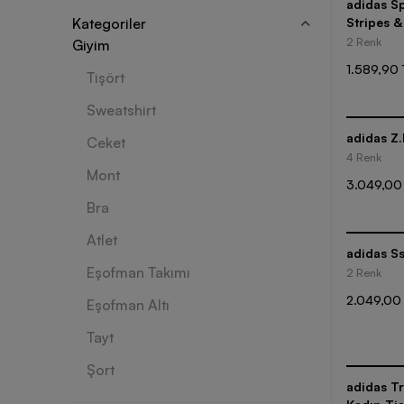
adidas S
Kategoriler
Stripes &
Kadın Tiş
2 Renk
Giyim
1.589,90 
Tişört
Sweatshirt
adidas Z.
Ceket
4 Renk
Mont
3.049,00
Bra
Atlet
adidas Ss
Eşofman Takımı
2 Renk
2.049,00
Eşofman Altı
Tayt
Şort
adidas Tr