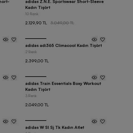
hort-
adidas Z.N.E. Sportswear Short-Sleeve
Kadın Tişört
10 Renk
2.129,90 TL
3.049,00 TL
adidas adi365 Climacool Kadın Tişört
2 Renk
2.399,00 TL
adidas Train Essentials Boxy Workout
Kadın Tişört
3 Renk
2.049,00 TL
adidas W Sl Sj Tk Kadın Atlet