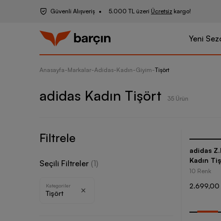
Güvenli Alışveriş
5.000 TL üzeri
Ücretsiz
kargo!
Yeni Sez
Anasayfa
-
Markalar
-
Adidas
-
Kadın
-
Giyim
-
Tişört
adidas Kadın Tişört
35 Ürün
Filtrele
adidas Z
Kadın Tiş
Seçili Filtreler
(
1
)
10 Renk
2.699,00
Kategoriler
Tişört
-
35
%