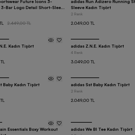
portswear Future Icons 3-
adidas Run Adizero Running S
 3-Bar Logo Detail Short-Sleeve
Sleeve Kadın Tişört
ört
2 Renk
TL
2.449,00 TL
2.049,00 TL
N.E. Kadın Tişört
adidas Z.N.E. Kadın Tişört
4 Renk
 TL
3.049,00 TL
t Baby Kadın Tişört
adidas Sst Baby Kadın Tişört
2 Renk
 TL
2.049,00 TL
ain Essentials Boxy Workout
adidas We Bl Tee Kadın Tişört