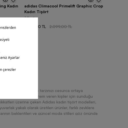
-
35
%
ing Kadın
adidas Climacool Primelift Graphic Crop
Kadın Tişört
3 Renk
1.359,90 TL
2.099,00 TL
tüledin
tasarlanan modelleriyle tarzınızı cesurca ortaya
leri, dış görünüşüne önem veren kişiler için sunduğu
dikkatleri üzerine çeken Adidas kadın tişört modelleri,
yuvarlak yakalı olarak üretilen ürünler, farklı zevklere
ılarının beklentileri ve güncel moda stilleri göz önünde
iteli bir deneyim sunuyor. Esnek yapılarıyla da öne
enizi sağlıyor. Desenli, grafik baskılı ve renkli