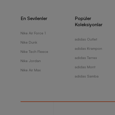
tasarım
sahip o
sağlaya
ulaşabi
En Sevilenler
Popüler
da kend
Koleksiyonlar
duruşun
rahat h
Nike Air Force 1
ayrıcal
adidas Outlet
da gece
Nike Dunk
üzerine
adidas Krampon
Nike Tech Fleece
şekilde
soluk k
adidas Terrex
Nike Jordan
adidas Mont
Adidas 
Nike Air Max
adidas Samba
Adidas 
Teri dı
çıkarabi
Kalitel
Diğer e
Esnek v
kazandır