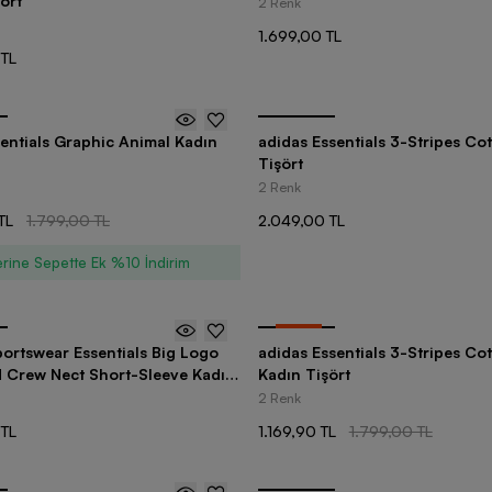
ört
2 Renk
1.699,00 TL
 TL
entials Graphic Animal Kadın
adidas Essentials 3-Stripes Co
Tişört
2 Renk
TL
1.799,00 TL
2.049,00 TL
rine Sepette Ek %10 İndirim
-
35
%
ortswear Essentials Big Logo
adidas Essentials 3-Stripes Co
d Crew Nect Short-Sleeve Kadın
Kadın Tişört
2 Renk
 TL
1.169,90 TL
1.799,00 TL