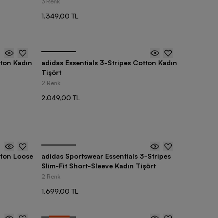
3 Renk
1.349,00 TL
tton Kadın
adidas Essentials 3-Stripes Cotton Kadın
Tişört
2 Renk
2.049,00 TL
tton Loose
adidas Sportswear Essentials 3-Stripes
Slim-Fit Short-Sleeve Kadın Tişört
2 Renk
1.699,00 TL