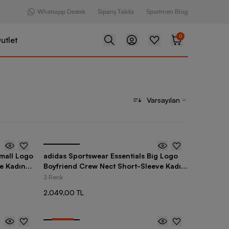
Whatsapp Destek
Sipariş Takibi
Sportmen Blog
0
utlet
Varsayılan
Small Logo
adidas Sportswear Essentials Big Logo
e Kadın
Boyfriend Crew Nect Short-Sleeve Kadın
Tişört
3 Renk
2.049,00 TL
-
30
%