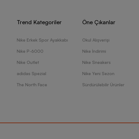
larıyla sevdiğiniz markanın imajını üzerinizde taşıyabilme fırsatı veriyo
lan kadın tişört modelleri; kırmızı, gri, siyah, beyaz, sarı gibi çeşitli r
n hafif yapılarıyla da dikkat çeken ürünler, arazi koşusu yaparken ve
lmenize yardımcı oluyor. Kalite ve konfordan vazgeçmeyen kadınlar için
Trend Kategoriler
Öne Çıkanlar
inize uygun kıyafeti bulabilmenizi kolaylaştırıyor. Kol ve manşetleriyle
uza farklı bir hava katıyor.
Kadın ayakkabı
modelleriyle birlikte de kull
areket edebilme olanağı tanıyor. Pamuk, elastan ve polyester gibi yu
Nike Erkek Spor Ayakkabı
Okul Alışverişi
ıklı bir tarz oluşturabilmenize yardımcı oluyor. Dış görünüşüne özen g
 fark etmeksizin günün her saatinde şıklığınızı ortaya çıkarıyor. Kalitel
Nike P-6000
Nike İndirimi
 çeken ürünler, sökülme gibi problemlere karşı dayanıklılığını koruyarak u
 tamamlayabilme olanağı tanıyan Adidas kadın tişört modelleri, tarzını
Nike Outlet
Nike Sneakers
atıyor.
adidas Spezial
Nike Yeni Sezon
Kadın Tişört Seçerken Nelere Dikkat Edilmeli?
The North Face
Sürdürülebilir Ürünler
kadın tişört modelleri arasından seçim yaparken beden ölçünüzü ve vüc
şarı atan ve hava geçirgen kumaş dokularına sahip olan ürünleri tercih ed
lir, konforunuzu artırabilirsiniz.
i ve dayanıklı kumaş dokularından üretilen kadın tişört modellerini seçer
kipman ve aksesuarlarınızla uyumlu tasarımlara sahip olan ürünleri terc
e elastik kadın tişört modellerini seçerek günlük işlerinizi rahat bir şe
abilirsiniz.