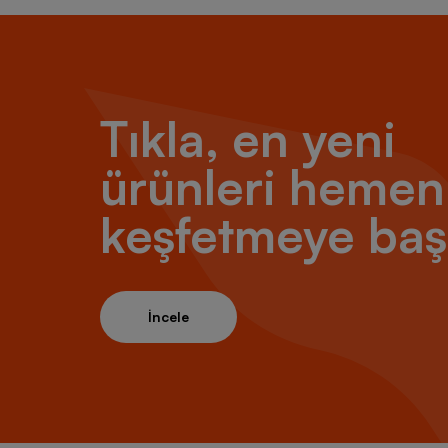
tasarım
alterna
konfor
kombinl
kullanış
Günün h
Tıkla, en yeni
Adidas 
ürünleri hemen
V yakal
Dar kal
keşfetmeye baş
çıkarabi
Grafik d
Geniş k
getirebi
Yuvarlak
İncele
tamamla
Her Tar
Şıklığı
kürek k