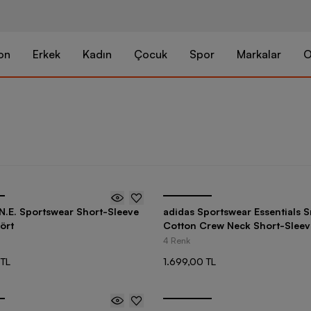
on
Erkek
Kadın
Çocuk
Spor
Markalar
O
.N.E. Sportswear Short-Sleeve
adidas Sportswear Essentials 
ört
Cotton Crew Neck Short-Sleev
Tişört
4 Renk
 TL
1.699,00 TL