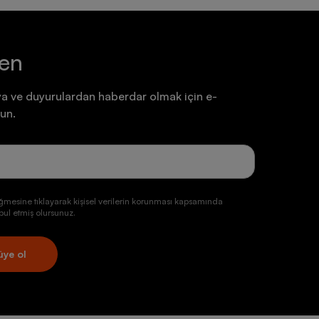
s kadın tişört modelleri, farklı zevklere hitap eden
li beden ölçülerinde üretilen ürünler,
Kadın pantolon
, şort ve eşofman altı modelleri ile
z parçalarından biri haline geliyor. Görselliği ve
ten
şıyarak aradığınız rahatlığa ulaşabilme olanağı tanıyor.
ayabilme imkânı vererek şıklığınızı ortaya çıkarıyor.
a ve duyurulardan haberdar olmak için e-
un.
giyim ürünü ile birlikte kombinleyebilirsiniz.
bılarla kullanabilir, sportif yönünüzü ortaya
ir, rahat ve şık bir kombin elde edebilirsiniz.
ürünleriyle kombinleyebilir, tarzınızı göz alıcı bir hale
ğmesine tıklayarak kişisel verilerin korunması kapsamında
ul etmiş olursunuz.
, outdoor aktivitelerinizi daha şık bir şekilde
üye ol
, özel kesimiyle tenis oynarken veya egzersiz yaparken
erinize sportif bir hava katan ürünler, logolu