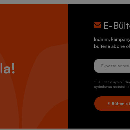
larıyla hayatınızın her anında göz alıcı hissedebilme imkânı sunan Adida
tifleriyle sportif yönünüzü ortaya çıkarıyor. XS, S, L, M ve XL gibi çeşit
unuzdan ödün vermeden daha zarif görünebilmenize yardımcı oluyor.
eyebileceğiniz pek çok tişört, özgün tasarımıyla dolabınızın vazgeçilme
E-Bül
lılığı bir araya getiren ürünler, giyim stilinizi bir adım ileriye doğru ta
er anında giyebileceğiniz tişörtler, tarzınızı eksiksiz bir şekilde tamaml
İndirim, kampany
Kadın Tişört Nasıl Kombinlenir?
bültene abone ol
ı Adidas kadın tişört modellerini şort ve kot pantolon dahil her türlü alt 
ıplara sahip olan Adidas kadın tişörtleri, sneaker ve günlük spor ayakka
la!
lirsiniz.
esenli modelleri, farklı renklerde tasarlanan gömleklerle birlikte giyebil
esimlere sahip olan Adidas kadın tişörtleri, hırka ve ceket gibi üst giyim 
“E-Bülten’e üye ol” dü
lirsiniz.
aydınlatma metnini kab
 yakalı ve düz renkli modelleri spor kıyafetlerinizle birlikte kullanabilir
yabilirsiniz.
E-Bülten’e 
za Hitap Eden Adidas Kadın Tişört Modelleri
na önem veren kadınlar için üretilen birçok Adidas kadın tişört modeli
emiklerinizi daha rahat hareket ettirebilmenize yardımcı oluyor. Kombinl