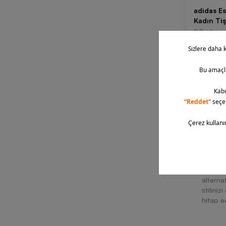
adidas E
Kadın Tiş
2 Renk
2.049,00
Konforu
koyabil
alterna
stiliniz
hitap e
bulundu
çıkan ü