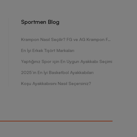
r. Standart kesimin yanı sıra dar ve geniş kesimlere de
enkler kullanılarak üretiliyor. Vücudunuz ile adaptasyon
ya voleybol oynarken de istediğiniz performansa
 üretilen tişört modelleri, düşük omuzlu tasarımlarıyla
Sportmen Blog
 ön plana çıkan pek çok ürün, sportif detaylarıyla
anabileceğiniz tişörtler, elastik bel tasarımlarıyla daha
muşak dokulara sahip kumaşlardan üretilen ürünler,
Krampon Nasıl Seçilir? FG ve AG Krampon Farkları Nelerdir?
österen kadınlara hitap eden birçok kıyafet, gündüz ya
i kumaş dokuları ve sağlam dikişleriyle dikkatleri
En İyi Erkek Tişört Markaları
zun süre kullanılabiliyor. Giyim stilinizi istediğiniz
za dinamik ve estetik bir görünüm kazandırarak yeni bir
Yaptığınız Spor için En Uygun Ayakkabı Seçimi
2025’in En İyi Basketbol Ayakkabıları
Koşu Ayakkabısını Nasıl Seçersiniz?
ut kalıbınızı dikkate almanız gerekiyor.
erek spor aktivitelerinizin kalitesini bir üst seviyeye
ek uzun süre sorunsuz bir şekilde kullanabilirsiniz.
ih ederek daha iyi bir deneyim yaşayabilirsiniz.
kilde tamamlayabilir, giyim stilinize dinamik bir görünüm