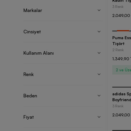
Kadın Tiş
3 Renk
Markalar
2.049,00
Cinsiyet
-
25
%
Puma Ess
Tişört
2 Renk
Kullanım Alanı
1.349,90 
2 ve Üze
Renk
adidas Sp
Beden
Boyfrien
Tişört
3 Renk
2.049,00
Fiyat