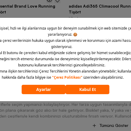
ssential Brand Love Running
adidas Adi365 Climacool Runn
ört
Tişört
1 Renk
 TL
3.749,00 TL
35
üründen
24
ürün görün
1
2
 ve şıklığı bir araya getiren tişörtler, Adidas tarafından kadınlar için 
me imkânı tanıyor. Farklı kalıplarda üretilen Adidas kadın tişört model
tiflerle seçim yapmanızı kolaylaştırıyor. Her tarza uygun tasarımlarıyla 
i ön plana çıkararak göz alıcı bir hale getiriyor. Bisiklet yaka, V yaka ve 
den çeşitleriyle kendi kombininizi oluşturabilme fırsatı veriyor. Kullanıc
rularak tasarlanan tişörtler, konforunuzu artıran kumaş dokularıyla kal
Tümünü Göster
rünler, günlük işlerinizi hallederken vücudunuzu rahatlıkla yönlendirebilm