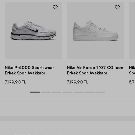
Nike P-6000 Sportswear
Nike Air Force 1 '07 CO Icon
Ni
Erkek Spor Ayakkabı
Erkek Spor Ayakkabı
Sp
7.199,90 TL
7.199,90 TL
5.