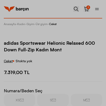
0
Anasayfa
-
Kadın
-
Giyim
-
Üst giyim
-
Ceket
adidas 
adidas Sportswear Helionic Relaxed 600
Down Full-Zip Kadın Mont
Ceket
Stokta yok
7.319,00 TL
Numara/Beden Seç
XS
S
M