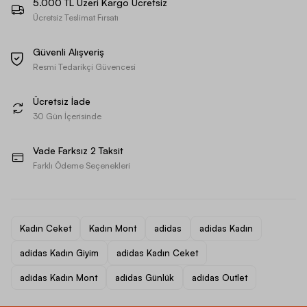
5.000 TL Üzeri Kargo Ücretsiz
Ücretsiz Teslimat Fırsatı
Güvenli Alışveriş
Resmi Tedarikçi Güvencesi
Ücretsiz İade
30 Gün İçerisinde
Vade Farksız 2 Taksit
Farklı Ödeme Seçenekleri
Kadın Ceket
Kadın Mont
adidas
adidas Kadın
adidas Kadın Giyim
adidas Kadın Ceket
adidas Kadın Mont
adidas Günlük
adidas Outlet