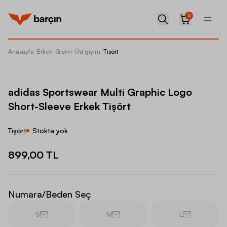
0
Anasayfa
-
Erkek
-
Giyim
-
Üst giyim
-
Tişört
adidas 
adidas Sportswear Multi Graphic Logo
Short-Sleeve Erkek Tişört
Tişört
Stokta yok
899,00 TL
Numara/Beden Seç
S
M
L