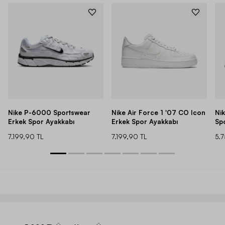
Nike P-6000 Sportswear
Nike Air Force 1 '07 CO Icon
Ni
Erkek Spor Ayakkabı
Erkek Spor Ayakkabı
Sp
7.199,90 TL
7.199,90 TL
5.