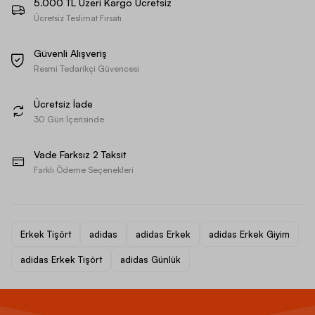
5.000 TL Üzeri Kargo Ücretsiz
Ücretsiz Teslimat Fırsatı
Güvenli Alışveriş
Resmi Tedarikçi Güvencesi
Ücretsiz İade
30 Gün İçerisinde
Vade Farksız 2 Taksit
Farklı Ödeme Seçenekleri
Erkek Tişört
adidas
adidas Erkek
adidas Erkek Giyim
adidas Erkek Tişört
adidas Günlük