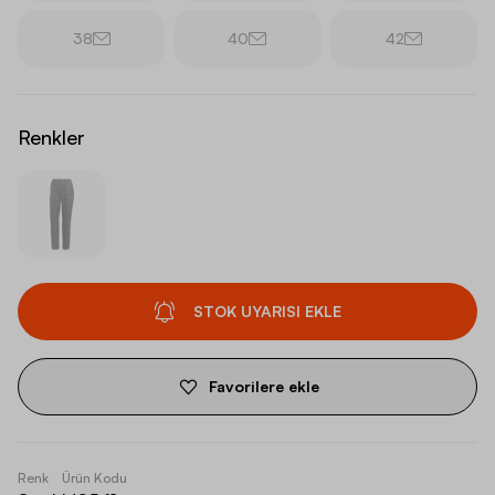
38
40
42
Renkler
STOK UYARISI EKLE
Favorilere ekle
Renk
Ürün Kodu