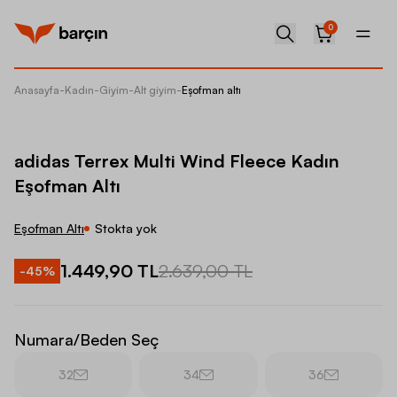
0
Anasayfa
-
Kadın
-
Giyim
-
Alt giyim
-
Eşofman altı
adidas 
adidas Terrex Multi Wind Fleece Kadın
Eşofman Altı
Eşofman Altı
Stokta yok
1.449,90 TL
2.639,00 TL
-
45
%
Numara/Beden Seç
32
34
36