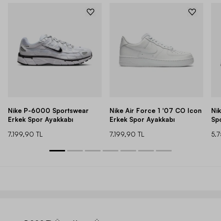
Nike P-6000 Sportswear
Nike Air Force 1 '07 CO Icon
Ni
Erkek Spor Ayakkabı
Erkek Spor Ayakkabı
Sp
7.199,90 TL
7.199,90 TL
5.