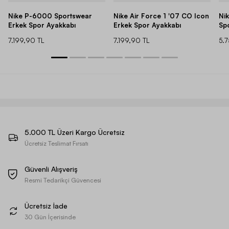
Nike P-6000 Sportswear
Nike Air Force 1 '07 CO Icon
Ni
Erkek Spor Ayakkabı
Erkek Spor Ayakkabı
Sp
7.199,90 TL
7.199,90 TL
5.
5.000 TL Üzeri Kargo Ücretsiz
Ücretsiz Teslimat Fırsatı
Güvenli Alışveriş
Resmi Tedarikçi Güvencesi
Ücretsiz İade
30 Gün İçerisinde