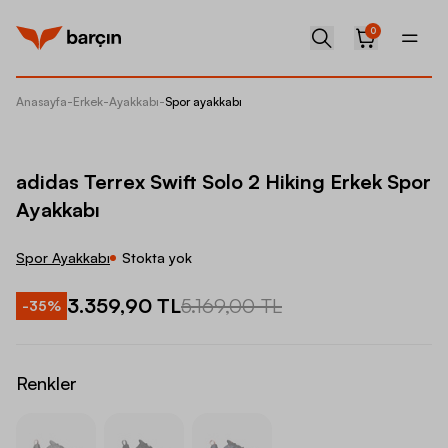
0
Anasayfa
-
Erkek
-
Ayakkabı
-
Spor ayakkabı
adidas 
adidas Terrex Swift Solo 2 Hiking Erkek Spor
Ayakkabı
Spor Ayakkabı
Stokta yok
3.359,90 TL
5.169,00 TL
-
35
%
Renkler