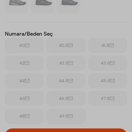
Numara/Beden Seç
40
40.5
41.5
42
42.5
43.5
44
44.5
45.5
46
46.5
47.5
48
49.5