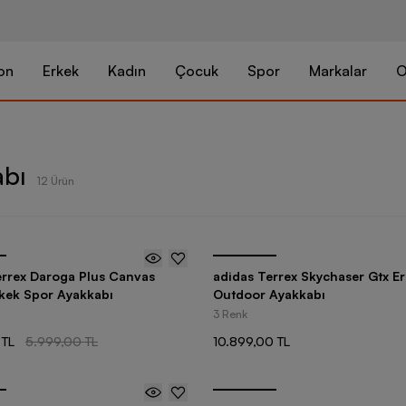
on
Erkek
Kadın
Çocuk
Spor
Markalar
O
abı
12 Ürün
errex Daroga Plus Canvas
adidas Terrex Skychaser Gtx E
rkek Spor Ayakkabı
Outdoor Ayakkabı
3 Renk
 TL
5.999,00 TL
10.899,00 TL