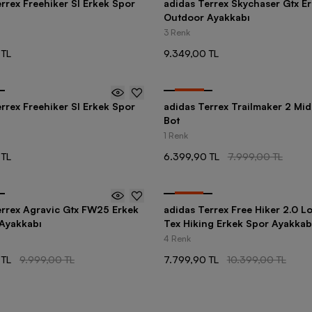
rrex Freehiker Sl Erkek Spor
adidas Terrex Skychaser Gtx E
Outdoor Ayakkabı
3 Renk
 TL
9.349,00 TL
-
20
%
rrex Freehiker Sl Erkek Spor
adidas Terrex Trailmaker 2 Mid
Bot
1 Renk
 TL
6.399,90 TL
7.999,00 TL
-
25
%
errex Agravic Gtx FW25 Erkek
adidas Terrex Free Hiker 2.0 L
Ayakkabı
Tex Hiking Erkek Spor Ayakkab
4 Renk
 TL
9.999,00 TL
7.799,90 TL
10.399,00 TL