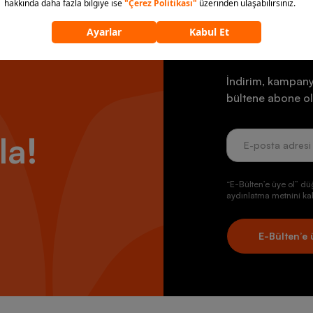
E-Bül
İndirim, kampany
bültene abone ol
la!
“E-Bülten’e üye ol” dü
aydınlatma metnini kab
E-Bülten’e 