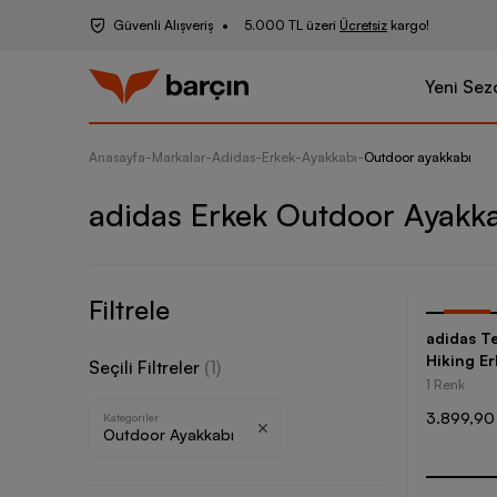
Güvenli Alışveriş
5.000 TL üzeri
Ücretsiz
kargo!
Yeni Sez
Anasayfa
-
Markalar
-
Adidas
-
Erkek
-
Ayakkabı
-
Outdoor ayakkabı
adidas Erkek Outdoor Ayakk
Filtrele
-
35
%
adidas T
Hiking E
Seçili Filtreler
(
1
)
1 Renk
3.899,90
Kategoriler
Outdoor Ayakkabı