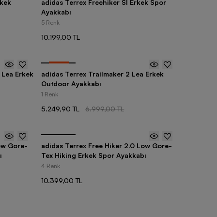
rkek
adidas Terrex Freehiker Sl Erkek Spor
Ayakkabı
5 Renk
10.199,00 TL
-
25
%
 Lea Erkek
adidas Terrex Trailmaker 2 Lea Erkek
Outdoor Ayakkabı
1 Renk
5.249,90 TL
6.999,00 TL
ow Gore-
adidas Terrex Free Hiker 2.0 Low Gore-
ı
Tex Hiking Erkek Spor Ayakkabı
4 Renk
10.399,00 TL