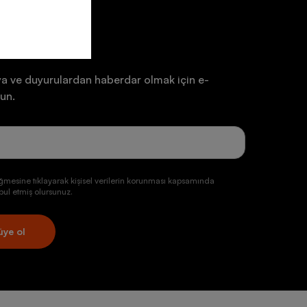
ten
a ve duyurulardan haberdar olmak için e-
un.
ğmesine tıklayarak kişisel verilerin korunması kapsamında
ul etmiş olursunuz.
üye ol