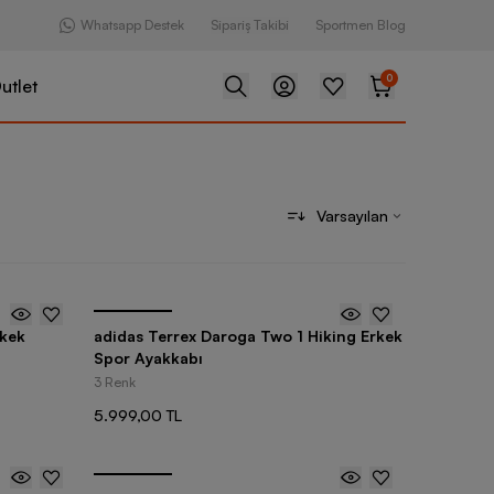
Whatsapp Destek
Sipariş Takibi
Sportmen Blog
0
utlet
Varsayılan
rkek
adidas Terrex Daroga Two 1 Hiking Erkek
Spor Ayakkabı
3 Renk
5.999,00 TL