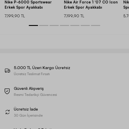
Nike P-6000 Sportswear
Nike Air Force 1 '07 CO Icon
Ni
Erkek Spor Ayakkabı
Erkek Spor Ayakkabı
Sp
7.199,90 TL
7.199,90 TL
5.
5.000 TL Üzeri Kargo Ücretsiz
Ücretsiz Teslimat Fırsatı
Güvenli Alışveriş
Resmi Tedarikçi Güvencesi
Ücretsiz İade
30 Gün İçerisinde