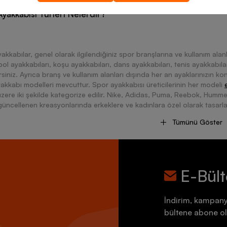
yakkabısı Türleri Nelerdir?
akkabılar, genel olarak ilgilendiğiniz spor branşlarına ve kullanım alanl
ol ayakkabıları, koşu ayakkabıları, dans ayakkabıları, tenis ayakkabılar
irsiniz. Ayrıca branş ve kullanım alanları dışında her an ayaklarınızın k
akkabı modelleri mevcuttur. Spor ayakkabısı üreticilerinin her modeli
zere iki şekilde kategorize edilir. Nike, Adidas, Puma, Reebok, Humm
üncellenen kreasyonlarında erkeklere ve kadınlara özel olarak tasarla
liği sunar. Bu modeller arasından size en yakışan renkleri ve tasarımları,
Tümünü Göster
ini rahatlıkla seçebilirsiniz.
al Ayakkabı Modelleriyle Ayak Sağlığınız Koruyun
E-Bül
ınızın rengi, tasarımı ve kalitesi giyim tarzınızın tamamlayıcısıdır. Beya
İndirim, kampany
le kombinleyerek tarzınızı ortaya koyabilirsiniz. Spor erkek ayakkabı seçim
bültene abone ol
bir yatırımdır. O nedenle satın almayı düşündüğünüz bir ayakkabının bir