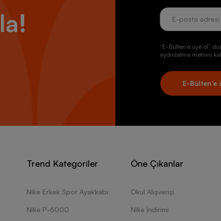
bulundurmalısınız. Ayakkabı satın alırken kalitesini tüm dünyanın bildi
r. Spor teknolojileri konusunda uzmanlaşan ve ilk akla gelen markalar
la!
ri veya Puma ayakkabı modelleri sizin için konforlu ve ayak sağlığınızı k
inde geliştiren teknolojileri ayaklarınızla buluşturan ürünleri Humme
irsiniz. Ayrıca ayak sağlığına önem verenler için Skechers ayakkabı model
“E-Bülten’e üye ol” dü
aydınlatma metnini kab
arınızın Sağlıklı Gelişimi İçin Çocuk Spor Ayakkabıları
E-Bülten’e 
markanın özel tasarımları arasında erkek çocuk spor ayakkabı ve kız ç
çağındaki çocuklar için doğru ayakkabı tercihi, iskelet sisteminin geli
kleri destekleyerek ortopedik çözümler sunan spor ayakkabısı modelleri
siniz. Markalar genellikle yetişkinler için ürettikleri modellerin çocuklar
n her yerinde bir klasik halini alan Adidas Stan Smith, Puma Roma, Hu
ünleri de mevcuttur. Örneğin kendiniz için beğendiğiniz Adidas erkek 
Trend Kategoriler
Öne Çıkanlar
i çocuğunuz için de satın alabilirsiniz.
Nike Erkek Spor Ayakkabı
Okul Alışverişi
abı Seçerken Nelere Dikkat Edilmeli?
Nike P-6000
Nike İndirimi