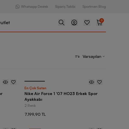
Whatsapp Destek
Sipariş Takibi
Sportmen Blog
0
utlet
Varsayılan
En Çok Satan
or
Nike Air Force 1 '07 HO23 Erkek Spor
Ayakkabı
2 Renk
7.199,90 TL