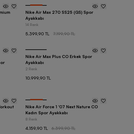
-
25
%
emium
Nike Air Max 270 SS25 (GS) Spor
Ayakkabı
14 Renk
5.399,90 TL
7.199,90 TL
Nike Air Max Plus CO Erkek Spor
por
Ayakkabı
2 Renk
10.999,90 TL
-
35
%
Workout
Nike Air Force 1 '07 Next Nature CO
Kadın Spor Ayakkabı
8 Renk
4.159,90 TL
6.399,90 TL