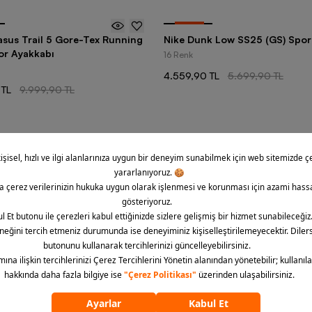
-
20
%
asus Trail 5 Gore-Tex Running
Nike Dunk Low SS25 (GS) Spor
or Ayakkabı
16 Renk
4.559,90 TL
5.699,90 TL
 TL
9.999,90 TL
2385
üründen
24
ürün görü
1
2
3
...
risindeki tüm faaliyetlerinizde bütün vücut yükünüzü çeken, sizi dilediğ
ı seçimleri çok önemlidir. Özellikle de sportif aktivitelerde ayaklarınız
ası ve performansınızın desteklenmesi bakımından ayakkabılara büyük 
leriniz için en uygun, kaliteli ve şık ayakkabı tercihleri için size zengin ü