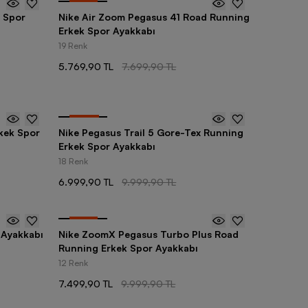
-
25
%
 Spor
Nike Air Zoom Pegasus 41 Road Running
Erkek Spor Ayakkabı
19 Renk
5.769,90 TL
7.699,90 TL
-
30
%
rkek Spor
Nike Pegasus Trail 5 Gore-Tex Running
Erkek Spor Ayakkabı
18 Renk
6.999,90 TL
9.999,90 TL
-
25
%
 Ayakkabı
Nike ZoomX Pegasus Turbo Plus Road
Running Erkek Spor Ayakkabı
12 Renk
7.499,90 TL
9.999,90 TL