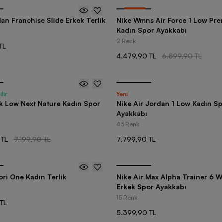
-
35
%
an Franchise Slide Erkek Terlik
Nike Wmns Air Force 1 Low Pr
Kadın Spor Ayakkabı
2 Renk
TL
4.479,90 TL
6.899,90 TL
lir
Yeni
k Low Next Nature Kadın Spor
Nike Air Jordan 1 Low Kadın S
Ayakkabı
43 Renk
 TL
7.199,90 TL
7.799,90 TL
ori One Kadın Terlik
Nike Air Max Alpha Trainer 6 
Erkek Spor Ayakkabı
15 Renk
TL
5.399,90 TL