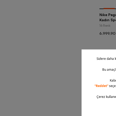
-
30
%
Nike Peg
Kadın Sp
16 Renk
6.999,90
Gün içe
ayakkab
sağlanm
faaliyet