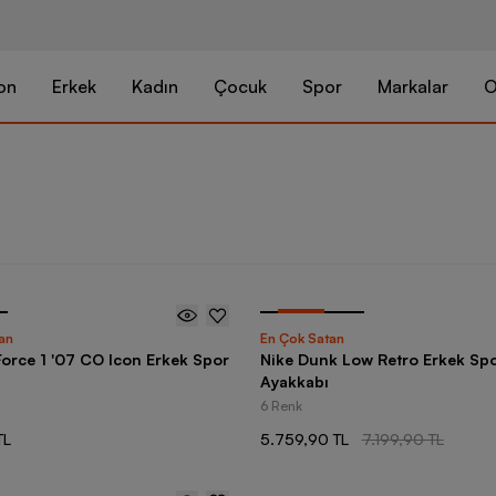
on
Erkek
Kadın
Çocuk
Spor
Markalar
O
-
20
%
an
En Çok Satan
Force 1 '07 CO Icon Erkek Spor
Nike Dunk Low Retro Erkek Sp
Ayakkabı
6 Renk
TL
5.759,90 TL
7.199,90 TL