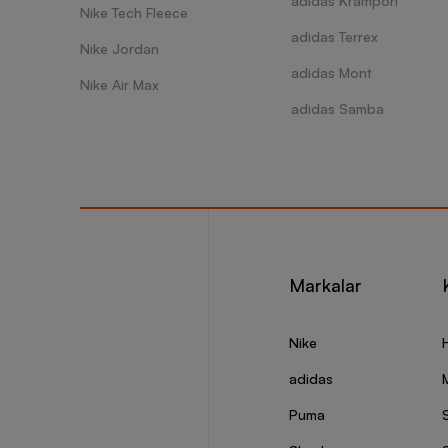
adidas Krampon
Nike Tech Fleece
adidas Terrex
Ayakkab
Nike Jordan
tercihi
adidas Mont
için di
Nike Air Max
adidas Samba
Ayakkab
Bunun i
Ayakkab
mikroor
Ayakkab
yeterin
Her mar
sağlaya
Ayakkab
Markalar
ayakkab
yönelme
Uzun sü
Nike
Spor ay
perform
adidas
ayakkabı
Puma