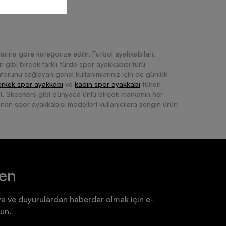
arına göre kategorize edilir. Futbol ayakkabıları,
ı gibi birçok farklı türde spor ayakkabısı türü
onforunu sağlayan genel kullanımlarınız için de günlük
erkek spor ayakkabı
ve
kadın spor ayakkabı
türleri
el, Skechers gibi dünyaca ünlü birçok markanın her
nan spor ayakkabısı modelleri kullanıcılara zengin ürün
 ihtiyacınız olan teknolojileri barındıran spor ayakkabısı
ten
z spor ayakkabı modelini sayısız farklı alternatif
a ve duyurulardan haberdar olmak için e-
i, tarzınızı belirlediği gibi ayak sağlığınız için de
un.
çok açıdan sağlığınıza katkı sağlayabileceğini göz