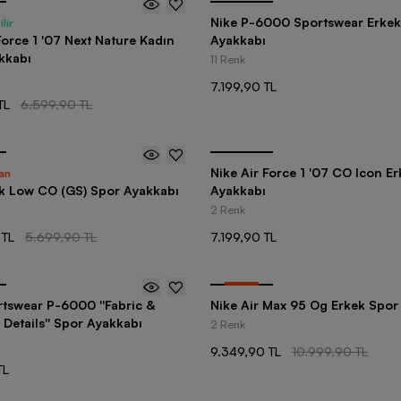
Nike P-6000 Sportswear Erkek
lir
Force 1 '07 Next Nature Kadın
Ayakkabı
kkabı
11 Renk
7.199,90 TL
TL
6.599,90 TL
Nike Air Force 1 '07 CO Icon E
an
k Low CO (GS) Spor Ayakkabı
Ayakkabı
2 Renk
 TL
5.699,90 TL
7.199,90 TL
-
15
%
rtswear P-6000 ''Fabric &
Nike Air Max 95 Og Erkek Spor
 Details'' Spor Ayakkabı
2 Renk
9.349,90 TL
10.999,90 TL
TL