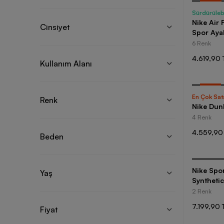
-
30
%
Sürdürülebi
Nike Air 
Cinsiyet
Spor Aya
6 Renk
4.619,90 
Kullanım Alanı
-
20
%
En Çok Sat
Renk
Nike Dun
4 Renk
4.559,90
Beden
Nike Spo
Yaş
Synthetic
2 Renk
7.199,90 
Fiyat