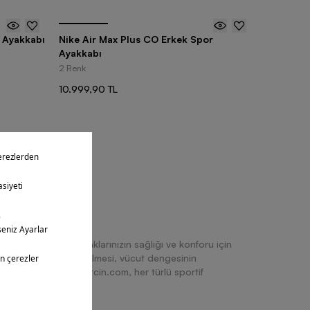
 Ayakkabı
Nike Air Max Plus CO Erkek Spor
Ayakkabı
2 Renk
10.999,90 TL
ntüledin
100
iniz yere taşıyan ayaklarınızın sağlığı ve konforu için
a binen yükün hafifletilmesi, vücut dengesinin
görevler düşer. Barcin.com, her türlü sportif
rün çeşitliliği sunar.