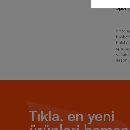
Spor A
Spor ay
basketb
bulabil
spor ay
olmak ü
sezon g
çeşitli
modeller
Orijin
Tıkla, en yeni
Ayakkab
kıyafet
ürünleri hemen
kritik 