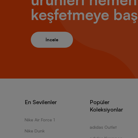
önünde 
olabili
keşfetmeye baş
modelle
netices
bulabil
İncele
Çocukl
Birçok 
büyüme 
ve bile
olabilir
Dünyanı
olan ür
En Sevilenler
Popüler
modelin
Koleksiyonlar
Nike Air Force 1
Ayakk
adidas Outlet
Nike Dunk