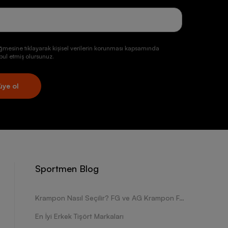
ği ve güvenilir markalara yönelmeniz faydalı bir hamle
dan olan Nike ayakkabı modelleri, Adidas ayakkabı
oruyan ürünler barındırır. Yıllar süren araştırmalar
l ayakkabı ve Reebok ayakkabı modellerinde de
leri de alternatifler arasında sayılabilir.
ğmesine tıklayarak kişisel verilerin korunması kapsamında
ul etmiş olursunuz.
üye ol
ocuk spor ayakkabı modelleri de bulunur. Özellikle
şimi ve ayak sağlığı için çok önemlidir. Ayak tabanını
yle çocuklarınızın sağlıklı gelişimine destek
 için olan versiyonlarını da ürün yelpazesinde barındırır.
mmel Thor, Nike Air Max gibi modellerin çocuklar için
ayakkabı ürününün aynı konfor ve kaliteye sahip olan
Sportmen Blog
Krampon Nasıl Seçilir? FG ve AG Krampon Farkları Nelerdir?
En İyi Erkek Tişört Markaları