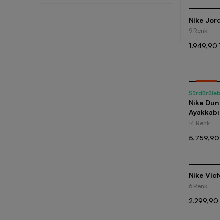
Nike Jord
9 Renk
1.949,90 
-
20
%
Sürdürülebi
Nike Dun
Ayakkabı
14 Renk
5.759,90
Nike Vict
6 Renk
2.299,90 