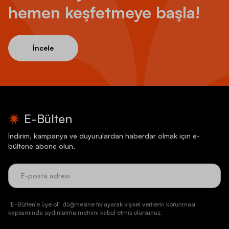
hemen keşfetmeye başla!
İncele
E-Bülten
İndirim, kampanya ve duyurulardan haberdar olmak için e-
bültene abone olun.
“E-Bülten’e üye ol” düğmesine tıklayarak kişisel verilerin korunması
kapsamında aydınlatma metnini kabul etmiş olursunuz.