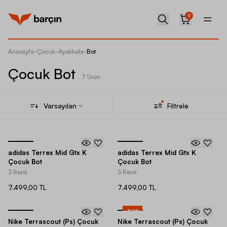
0
Anasayfa
-
Çocuk
-
Ayakkabı
-
Bot
Çocuk Bot
7 Ürün
Varsayılan
Filtrele
adidas Terrex Mid Gtx K
adidas Terrex Mid Gtx K
Çocuk Bot
Çocuk Bot
3 Renk
3 Renk
7.499,00 TL
7.499,00 TL
-
30
%
Nike Terrascout (Ps) Çocuk
Nike Terrascout (Ps) Çocuk