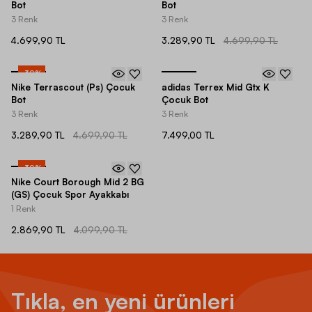
Bot
Bot
3 Renk
3 Renk
4.699,90 TL
3.289,90 TL
4.699,90 TL
-
30
%
Nike Terrascout (Ps) Çocuk
adidas Terrex Mid Gtx K
Bot
Çocuk Bot
3 Renk
3 Renk
3.289,90 TL
4.699,90 TL
7.499,00 TL
-
30
%
Nike Court Borough Mid 2 BG
(GS) Çocuk Spor Ayakkabı
1 Renk
2.869,90 TL
4.099,90 TL
Tıkla, en yeni ürünleri