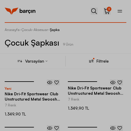
0
Anasayfa
-
Çocuk
-
Aksesuar
-
Şapka
Çocuk Şapkası
9 Ürün
Varsayılan
Filtrele
Nike Dri-Fit Sportswear Club
Yeni
Unstructured Metal Swoosh
Nike Dri-Fit Sportswear Club
Adjustable Çocuk Şapka
Unstructured Metal Swoosh
7 Renk
Adjustable Çocuk Şapka
7 Renk
1.349,90 TL
1.349,90 TL