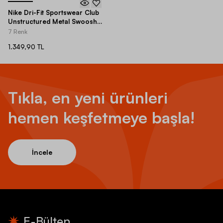
Nike Dri-Fit Sportswear Club
Unstructured Metal Swoosh
Adjustable Çocuk Şapka
7 Renk
1.349,90 TL
Tıkla, en yeni ürünleri
hemen keşfetmeye başla!
İncele
E-Bülten