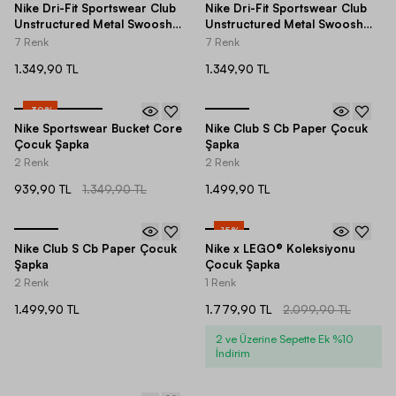
Nike Dri-Fit Sportswear Club
Nike Dri-Fit Sportswear Club
Unstructured Metal Swoosh
Unstructured Metal Swoosh
Adjustable Çocuk Şapka
Adjustable Çocuk Şapka
7 Renk
7 Renk
1.349,90 TL
1.349,90 TL
-
30
%
Nike Sportswear Bucket Core
Nike Club S Cb Paper Çocuk
Çocuk Şapka
Şapka
2 Renk
2 Renk
939,90 TL
1.349,90 TL
1.499,90 TL
-
15
%
Nike Club S Cb Paper Çocuk
Nike x LEGO® Koleksiyonu
Şapka
Çocuk Şapka
2 Renk
1 Renk
1.499,90 TL
1.779,90 TL
2.099,90 TL
2 ve Üzerine Sepette Ek %10
İndirim