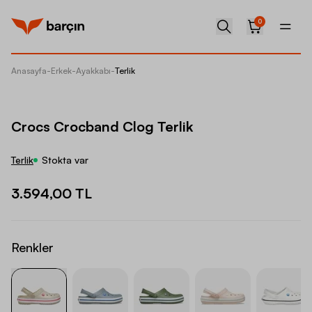
0
Anasayfa
-
Erkek
-
Ayakkabı
-
Terlik
Crocs C
Crocs Crocband Clog Terlik
Terlik
Stokta var
3.594,00 TL
Renkler