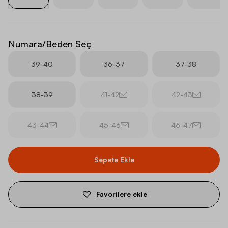
Numara/Beden Seç
39-40
36-37
37-38
38-39
41-42
42-43
43-44
45-46
46-47
Sepete Ekle
Favorilere ekle