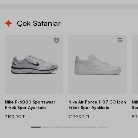
Çok Satanlar
Nike P-6000 Sportswear
Nike Air Force 1 '07 CO Icon
Ni
Erkek Spor Ayakkabı
Erkek Spor Ayakkabı
Sp
7.199,90 TL
7.199,90 TL
5.