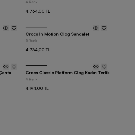
4 Renk
4.734,00 TL
Crocs In Motion Clog Sandalet
5 Renk
4.734,00 TL
Çanta
Crocs Classic Platform Clog Kadın Terlik
4 Renk
4.194,00 TL