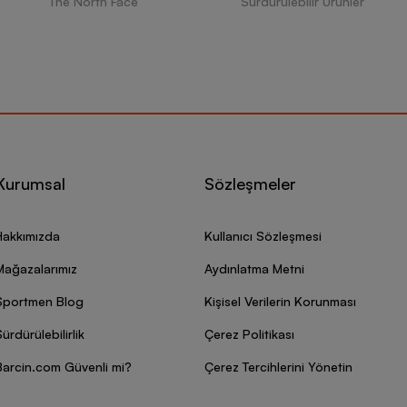
The North Face
Sürdürülebilir Ürünler
Kurumsal
Sözleşmeler
Hakkımızda
Kullanıcı Sözleşmesi
Mağazalarımız
Aydınlatma Metni
Sportmen Blog
Kişisel Verilerin Korunması
ürdürülebilirlik
Çerez Politikası
Barcin.com Güvenli mi?
Çerez Tercihlerini Yönetin