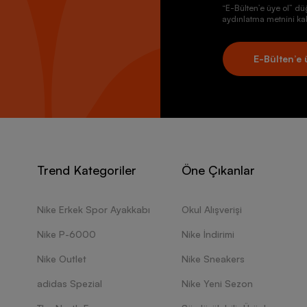
“E-Bülten’e üye ol” dü
aydınlatma metnini kab
E-Bülten’e 
Trend Kategoriler
Öne Çıkanlar
Nike Erkek Spor Ayakkabı
Okul Alışverişi
Nike P-6000
Nike İndirimi
Nike Outlet
Nike Sneakers
adidas Spezial
Nike Yeni Sezon