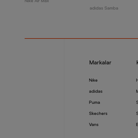
Nike Air Max
adidas Samba
Markalar
Nike
adidas
Puma
Skechers
S
Vans