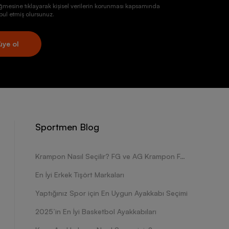
ğmesine tıklayarak kişisel verilerin korunması kapsamında
ul etmiş olursunuz.
üye ol
Sportmen Blog
Krampon Nasıl Seçilir? FG ve AG Krampon Farkları Nelerdir?
En İyi Erkek Tişört Markaları
Yaptığınız Spor için En Uygun Ayakkabı Seçimi
2025’in En İyi Basketbol Ayakkabıları