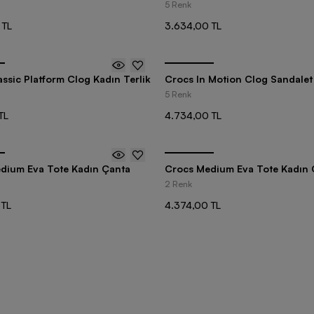
5 Renk
 TL
3.634,00 TL
ssic Platform Clog Kadın Terlik
Crocs In Motion Clog Sandalet
5 Renk
TL
4.734,00 TL
dium Eva Tote Kadın Çanta
Crocs Medium Eva Tote Kadın 
2 Renk
 TL
4.374,00 TL