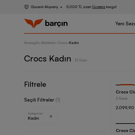
Güvenli Alışveriş
5.000 TL üzeri
Ücretsiz
kargo!
Yeni Sez
Anasayfa
-
Markalar
-
Crocs
-
Kadın
Crocs Kadın
12 Ürün
Filtrele
-
25
%
Crocs Cla
2 Renk
Seçili Filtreler
(
1
)
2.099,90
Kategoriler
Kadın
Crocs Cla