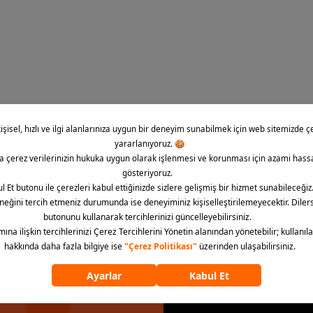
E-Bül
İndirim, kampany
bültene abone ol
la!