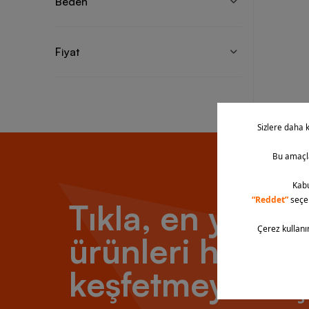
Beden
Fiyat
Tıkla, en yeni
ürünleri hemen
keşfetmeye baş