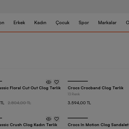
on
Erkek
Kadın
Çocuk
Spor
Markalar
O
ssic Floral Cut Out Clog Terlik
Crocs Crocband Clog Terlik
13 Renk
 TL
2.804,00 TL
3.594,00 TL
ssic Crush Clog Kadın Terlik
Crocs In Motion Clog Sandalet