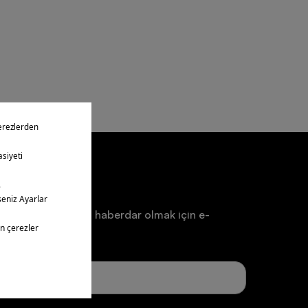
ten
a ve duyurulardan haberdar olmak için e-
un.