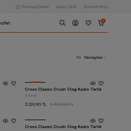
Whatsapp Destek
Sipariş Takibi
Sportmen Blog
0
utlet
Varsayılan
-
20
%
Crocs Classic Crush Clog Kadın Terlik
4 Renk
3.129,90 TL
3.909,00 TL
Crocs Classic Crush Clog Kadın Terlik