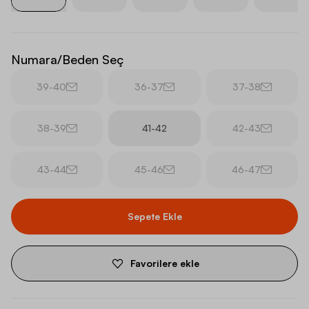
Numara/Beden Seç
39-40
36-37
37-38
38-39
41-42
42-43
43-44
45-46
46-47
Sepete Ekle
Favorilere ekle