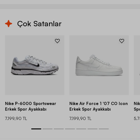
Çok Satanlar
Nike P-6000 Sportswear
Nike Air Force 1 '07 CO Icon
Ni
Erkek Spor Ayakkabı
Erkek Spor Ayakkabı
Sp
7.199,90 TL
7.199,90 TL
5.