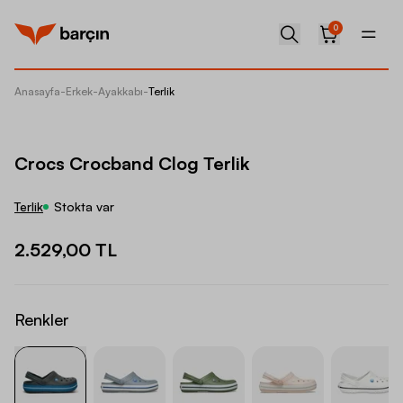
0
Anasayfa
-
Erkek
-
Ayakkabı
-
Terlik
Crocs C
Crocs Crocband Clog Terlik
Terlik
Stokta var
2.529,00 TL
Renkler