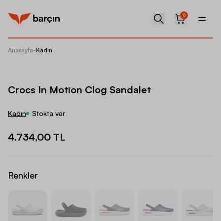
0
Anasayfa
-
Kadın
Crocs I
Crocs In Motion Clog Sandalet
Kadın
Stokta var
4.734,00 TL
Renkler