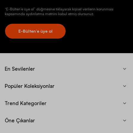
“E-Bülten’e üye ol” düğmesine tıklayarak kişisel verilerin korunması
kapsamında aydınlatma metnini kabul etmiş olursunuz.
E-Bülten’e üye ol
En Sevilenler
Popüler Koleksiyonlar
Trend Kategoriler
Öne Çıkanlar