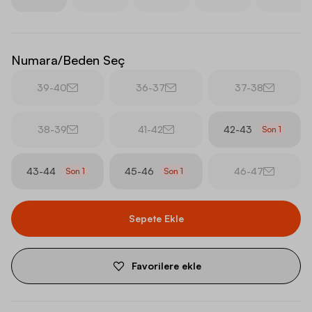
Numara/Beden Seç
39-40
36-37
37-38
38-39
41-42
42-43
Son
1
43-44
45-46
46-47
Son
1
Son
1
Sepete Ekle
Favorilere ekle