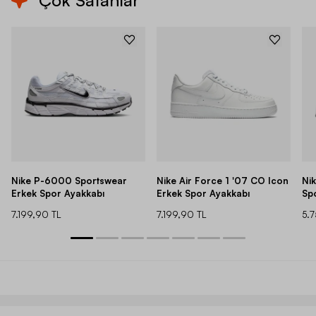
Çok Satanlar
Nike P-6000 Sportswear
Nike Air Force 1 '07 CO Icon
Ni
Erkek Spor Ayakkabı
Erkek Spor Ayakkabı
Sp
7.199,90 TL
7.199,90 TL
5.