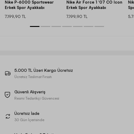
Nike P-6000 Sportswear
Nike Air Force 1 '07 CO Icon
Ni
Erkek Spor Ayakkabı
Erkek Spor Ayakkabı
Sp
7.199,90 TL
7.199,90 TL
5.
5.000 TL Üzeri Kargo Ücretsiz
Ücretsiz Teslimat Fırsatı
Güvenli Alışveriş
Resmi Tedarikçi Güvencesi
Ücretsiz İade
30 Gün İçerisinde