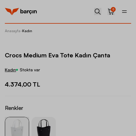
0
Anasayfa
-
Kadın
Crocs 
Crocs Medium Eva Tote Kadın Çanta
Kadın
Stokta var
4.374,00 TL
Renkler