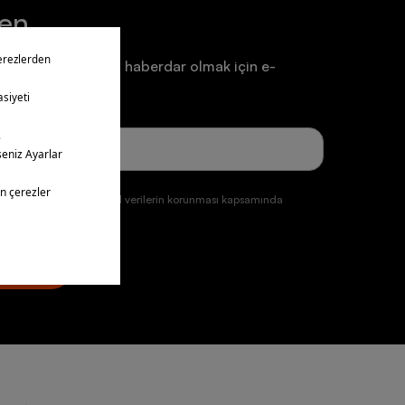
ten
a ve duyurulardan haberdar olmak için e-
un.
ğmesine tıklayarak kişisel verilerin korunması kapsamında
ul etmiş olursunuz.
üye ol