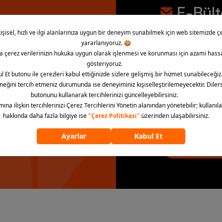
E-Bül
İndirim, kampany
bültene abone ol
la!
“E-Bülten’e üye ol” dü
aydınlatma metnini kab
E-Bülten’e 