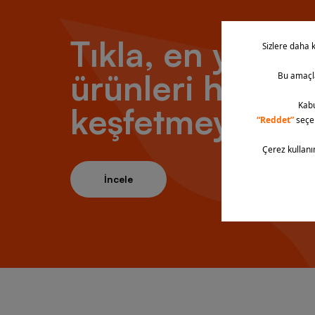
Tıkla, en yeni
ürünleri hemen
keşfetmeye baş
İncele