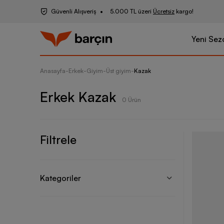
Güvenli Alışveriş
5.000 TL üzeri
Ücretsiz
kargo!
Yeni Sez
Anasayfa
-
Erkek
-
Giyim
-
Üst giyim
-
Kazak
Erkek Kazak
0 Ürün
Filtrele
Kategoriler