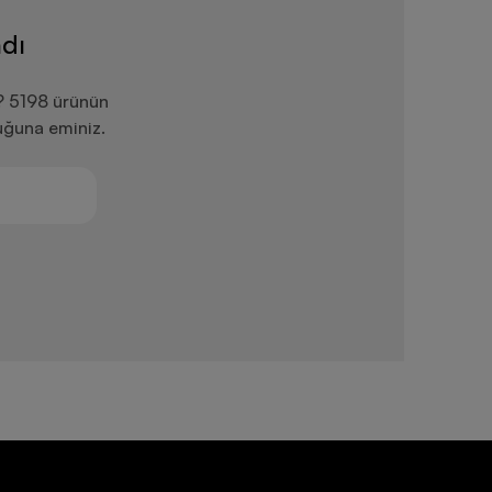
dı
? 5198 ürünün
uğuna eminiz.