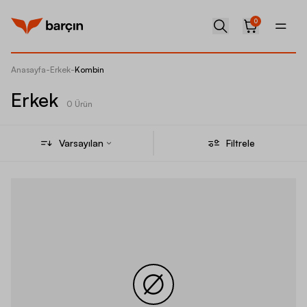
0
Anasayfa
-
Erkek
-
Kombin
Erkek
0 Ürün
Varsayılan
Filtrele