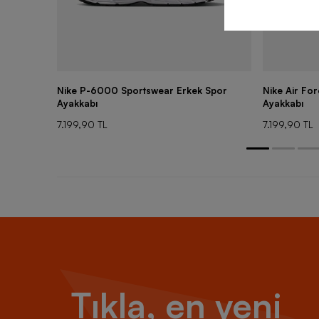
Nike P-6000 Sportswear Erkek Spor
Nike Air Fo
Ayakkabı
Ayakkabı
7.199,90 TL
7.199,90 TL
Tıkla, en yeni