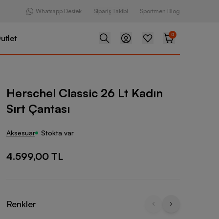
Whatsapp Destek
Sipariş Takibi
Sportmen Blog
0
utlet
sic 26 Lt Kadın Sırt Çantası
Herschel Classic 26 Lt Kadın
Sırt Çantası
Aksesuar
Stokta var
4.599,00 TL
Renkler