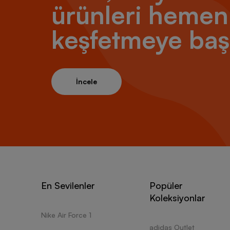
ürünleri hemen
keşfetmeye baş
İncele
En Sevilenler
Popüler
Koleksiyonlar
Nike Air Force 1
adidas Outlet