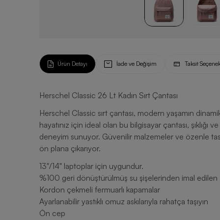
Ürün Detayı
İade ve Değişim
Taksit Seçenek
Herschel Classic 26 Lt Kadın Sırt Çantası
Herschel Classic sırt çantası, modern yaşamın dinamik
hayatınız için ideal olan bu bilgisayar çantası, şıklığı ve
deneyim sunuyor. Güvenilir malzemeler ve özenle tasarl
ön plana çıkarıyor.
13"/14" laptoplar için uygundur.
%100 geri dönüştürülmüş su şişelerinden imal edile
Kordon çekmeli fermuarlı kapamalar
Ayarlanabilir yastıklı omuz askılarıyla rahatça taşıyın
Ön cep