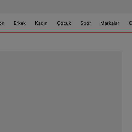
on
Erkek
Kadın
Çocuk
Spor
Markalar
O
Herschel Clas