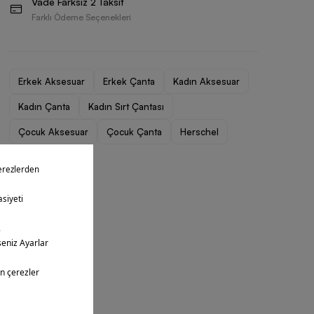
Vade Farksız 2 Taksit
Farklı Ödeme Seçenekleri
Erkek Aksesuar
Erkek Çanta
Kadın Aksesuar
Kadın Çanta
Kadın Sırt Çantası
Çocuk Aksesuar
Çocuk Çanta
Herschel