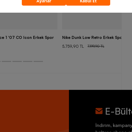
rce 1 '07 CO Icon Erkek Spor
Nike Dunk Low Retro Erkek Spor Aya
5.759,90 TL
7.199,90 TL
E-Bül
İndirim, kampany