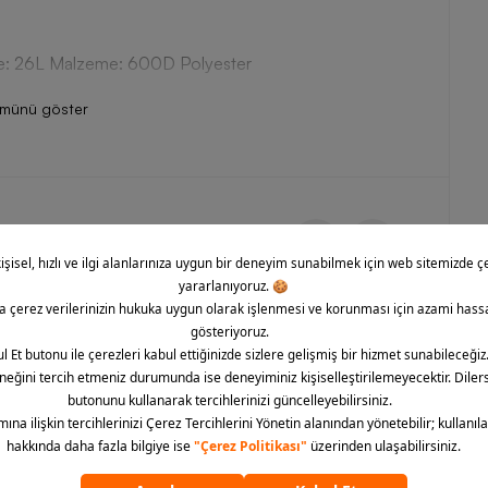
ite: 26L Malzeme: 600D Polyester
ümünü göster