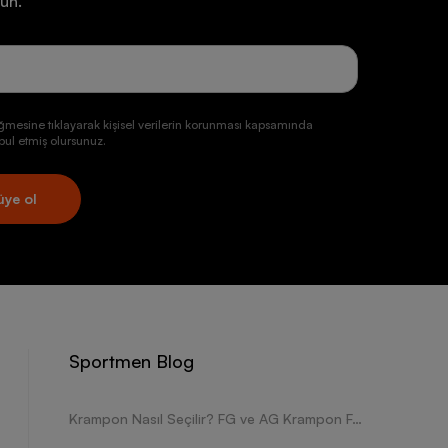
un.
ğmesine tıklayarak kişisel verilerin korunması kapsamında
ul etmiş olursunuz.
üye ol
Sportmen Blog
Krampon Nasıl Seçilir? FG ve AG Krampon Farkları Nelerdir?