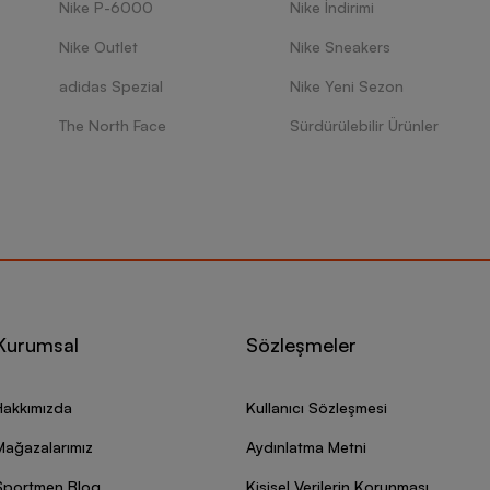
Nike P-6000
Nike İndirimi
Nike Outlet
Nike Sneakers
adidas Spezial
Nike Yeni Sezon
The North Face
Sürdürülebilir Ürünler
Kurumsal
Sözleşmeler
Hakkımızda
Kullanıcı Sözleşmesi
Mağazalarımız
Aydınlatma Metni
Sportmen Blog
Kişisel Verilerin Korunması