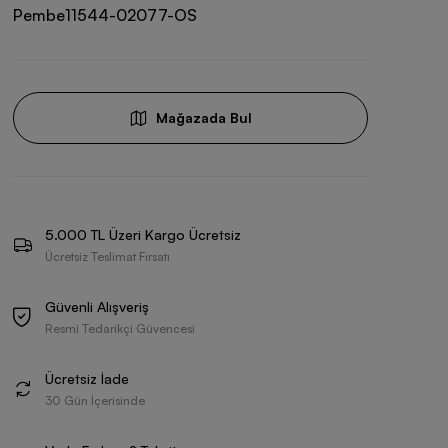
Pembe
11544-02077-OS
Mağazada Bul
5.000 TL Üzeri Kargo Ücretsiz
Ücretsiz Teslimat Fırsatı
Güvenli Alışveriş
Resmi Tedarikçi Güvencesi
Ücretsiz İade
30 Gün İçerisinde