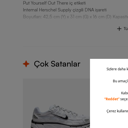
Put Yourself Out There iç etiketi
Internal Herschel Supply çizgili DNA işareti
Boyutları:
42,5 cm (Y) x 31 cm (G) x 16 cm (D) Kapas
T
Çok Satanlar