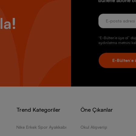
bültene abone ol
la!
“E-Bülten’e üye ol” dü
aydınlatma metnini kab
E-Bülten’e 
Trend Kategoriler
Öne Çıkanlar
Nike Erkek Spor Ayakkabı
Okul Alışverişi