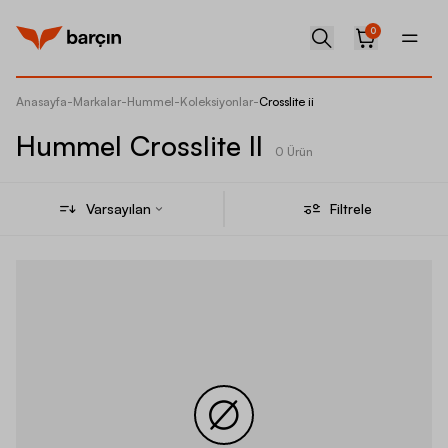
0
Anasayfa
-
Markalar
-
Hummel
-
Koleksiyonlar
-
Crosslite ii
Hummel Crosslite II
0 Ürün
Varsayılan
Filtrele