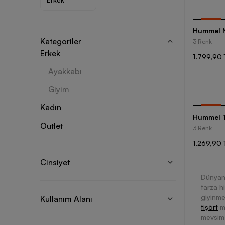
-
25
%
Hummel N
Kategoriler
3 Renk
Erkek
1.799,90 
Ayakkabı
Giyim
Kadın
-
25
%
Hummel T
Outlet
3 Renk
1.269,90 
Cinsiyet
Dünyanı
tarza h
giyinme
Kullanım Alanı
tişört
m
mevsim 