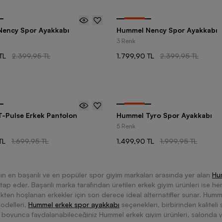
-
25
%
ency Spor Ayakkabı
Hummel Nency Spor Ayakkabı
3 Renk
TL
2.399,95 TL
1.799,90 TL
2.399,95 TL
-
25
%
-Pulse Erkek Pantolon
Hummel Tyro Spor Ayakkabı
5 Renk
TL
1.699,95 TL
1.499,90 TL
1.999,95 TL
n en başarılı ve en popüler spor giyim markaları arasında yer alan
Hu
itap eder. Başarılı marka tarafından üretilen erkek giyim ürünleri ise h
kten hoşlanan erkekler için son derece ideal alternatifler sunar. Humm
odelleri,
Hummel erkek spor ayakkabı
seçenekleri, birbirinden kaliteli
boyunca faydalanabileceğiniz Hummel erkek giyim ürünleri, salonda