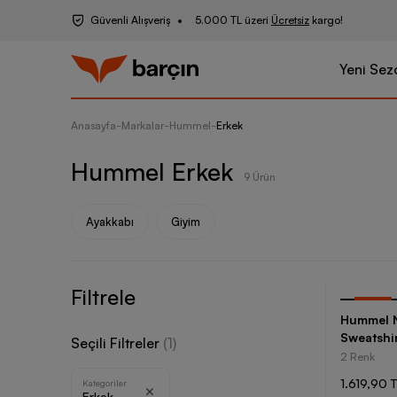
Güvenli Alışveriş
5.000 TL üzeri
Ücretsiz
kargo!
Yeni Sez
Anasayfa
-
Markalar
-
Hummel
-
Erkek
Hummel Erkek
9 Ürün
Ayakkabı
Giyim
Filtrele
-
35
%
Hummel Ne
Sweatshi
Seçili Filtreler
(
1
)
2 Renk
1.619,90 
Kategoriler
Erkek