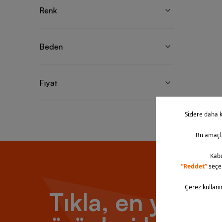
perform
Renk
giyim ü
Humme
Beden
Hummel 
markanı
Fiyat
tasarım
yüksek 
uzun sü
yapılar
alt sev
kusursu
Hummel 
modelle
dilediğ
sayesin
önüne g
Tıkla, en yeni
Kapüşon
sweatsh
getirir.
Hummel 