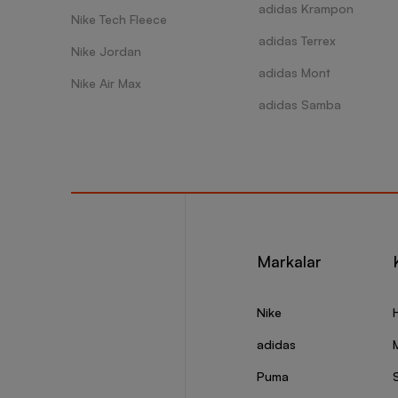
adidas Krampon
bandı, 
Nike Tech Fleece
Kombinl
adidas Terrex
özen gö
Nike Jordan
alt hem
adidas Mont
karmaşa
Nike Air Max
adidas Samba
Humme
Hummel 
etkili 
Beyaz ağ
Kahvere
Hummel 
Markalar
sağlayab
Kahvere
laciver
Nike
Siz de 
isterse
adidas
Puma