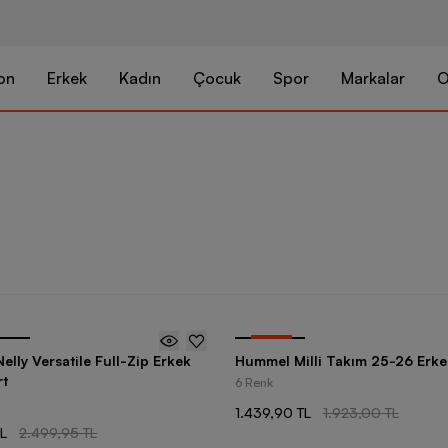
on
Erkek
Kadın
Çocuk
Spor
Markalar
O
-
25
%
lly Versatile Full-Zip Erkek
Hummel Milli Takım 25-26 Erk
rt
6 Renk
1.439,90 TL
1.923,00 TL
TL
2.499,95 TL