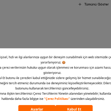
ansa rahatça ulaşabilmenizi sağlar. Günlük hayatta etkileyici bir tarz
Tümünü Göster
rünleri, çarpıcı görünümleriyle size benzersiz bir stil oluşturabilme imk
l Erkek Giysi Modelleri Nelerdir?
erkek giysi modelleri, her spor dalı için ayrı olarak üretilir ve bu say
n koleksiyonlarında yer alan ürünler arasında en büyük ilgiyi ise Humm
 anlayışıyla üretilen ve her türlü sportif kombinde rahatlıkla tercih e
kaliteleri sayesinde size ideal bir konfor sunar. Ayaklarınızı doğru aç
reli kullanımlarda dahi sağlık sorunlarıyla karşılaşmanızı önleyen Humm
ıyla da dikkat çeker. Ayaklarınızın etrafında daima temiz hava dolaşma
iyeye indirir ve havasızlıktan kaynaklanan cilt sorunlarını ortadan kaldırı
z bir denge sunan ayakkabı modelleri, kaymaz tabanlarıyla da en zorl
erkek ürünleri arasında her tarza hitap eden tişörtler, sweatshirt’ler 
ri, çarpıcı görünümleriyle günlük giyim unsuru olarak da kullanılabilir
iniz gibi kişiselleştirebilmenize yardımcı olur. Spor yaparken de tercih 
E-Bül
de vücudunuza yük bindirmez ve teri dışarı atan yapılarıyla da spor p
eçer. Hummel erkek sweatshirt çeşitleri, dileyen kullanıcılar için kapüş
 detayıyla soğuk ve yağışlı havalardaki outdoor etkinliklere ekstra ü
İndirim, kampany
irt seçenekleri, fermuar detayıyla da farklı hava sıcaklıklarına uygun 
bültene abone ol
erkek eşofman modelleri, dileyen kullanıcılar için tek parçalar hâlinde d