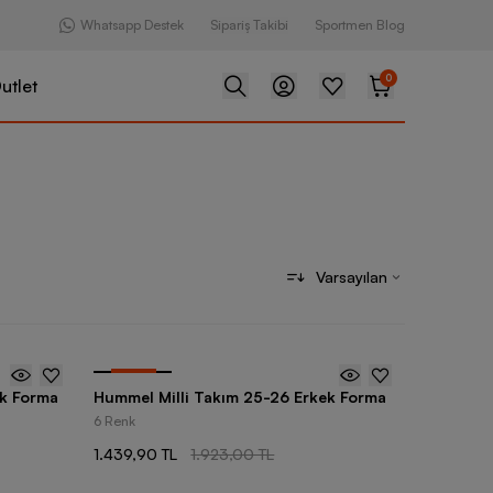
Whatsapp Destek
Sipariş Takibi
Sportmen Blog
0
utlet
Varsayılan
-
25
%
ek Forma
Hummel Milli Takım 25-26 Erkek Forma
6 Renk
1.439,90 TL
1.923,00 TL