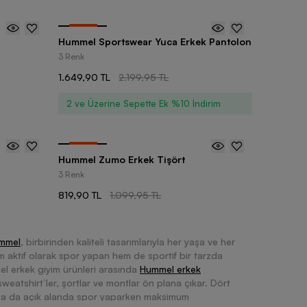
-
25
%
Hummel Sportswear Yuca Erkek Pantolon
3 Renk
1.649,90 TL
2.199,95 TL
2 ve Üzerine Sepette Ek %10 İndirim
-
25
%
Hummel Zumo Erkek Tişört
3 Renk
819,90 TL
1.099,95 TL
mmel
, birbirinden kaliteli tasarımlarıyla her yaşa ve her
em aktif olarak spor yapan hem de sportif bir tarzda
el erkek giyim ürünleri arasında
Hummel erkek
 sweatshirt’ler, şortlar ve montlar ön plana çıkar. Dört
 ya da açık alanda spor yaparken maksimum