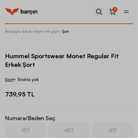
0
Anasayfa
-
Erkek
-
Giyim
-
Alt giyim
-
Şort
Hummel 
Hummel Sportswear Monet Regular Fit
Erkek Şort
Şort
Stokta yok
739,95 TL
Numara/Beden Seç
S
M
L