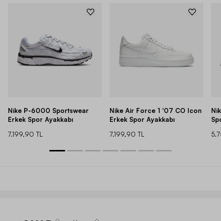
Nike P-6000 Sportswear
Nike Air Force 1 '07 CO Icon
Ni
Erkek Spor Ayakkabı
Erkek Spor Ayakkabı
Sp
7.199,90 TL
7.199,90 TL
5.