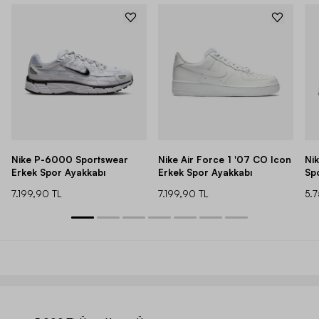
Nike P-6000 Sportswear
Nike Air Force 1 '07 CO Icon
Ni
Erkek Spor Ayakkabı
Erkek Spor Ayakkabı
Sp
7.199,90 TL
7.199,90 TL
5.