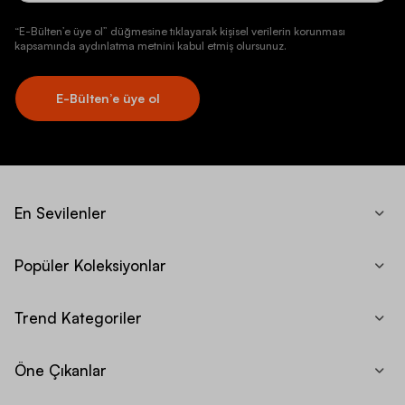
“E-Bülten’e üye ol” düğmesine tıklayarak kişisel verilerin korunması
kapsamında aydınlatma metnini kabul etmiş olursunuz.
E-Bülten’e üye ol
En Sevilenler
Popüler Koleksiyonlar
Trend Kategoriler
Öne Çıkanlar