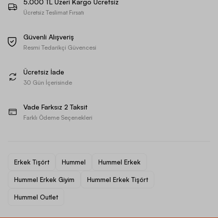
5.000 TL Üzeri Kargo Ücretsiz
Ücretsiz Teslimat Fırsatı
Güvenli Alışveriş
Resmi Tedarikçi Güvencesi
Ücretsiz İade
30 Gün İçerisinde
Vade Farksız 2 Taksit
Farklı Ödeme Seçenekleri
Erkek Tişört
Hummel
Hummel Erkek
Hummel Erkek Giyim
Hummel Erkek Tişört
Hummel Outlet