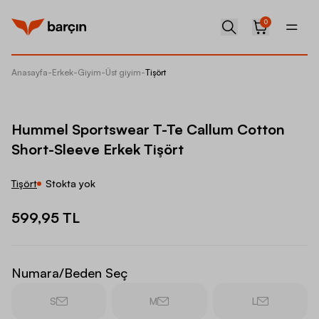
0
Anasayfa
-
Erkek
-
Giyim
-
Üst giyim
-
Tişört
Hummel 
Hummel Sportswear T-Te Callum Cotton
Short-Sleeve Erkek Tişört
Tişört
Stokta yok
599,95 TL
Numara/Beden Seç
S
M
L