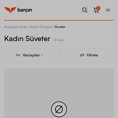
0
Anasayfa
-
Kadın
-
Giyim
-
Üst giyim
-
Süveter
Kadın Süveter
0 Ürün
Varsayılan
Filtrele