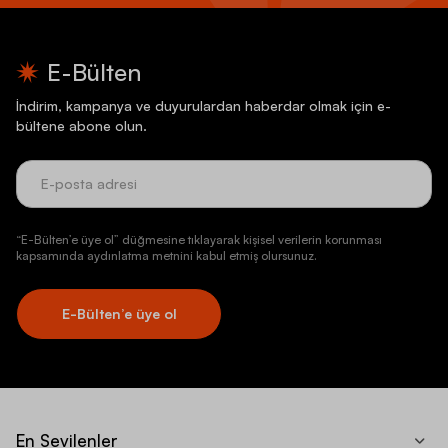
E-Bülten
İndirim, kampanya ve duyurulardan haberdar olmak için e-
bültene abone olun.
“E-Bülten’e üye ol” düğmesine tıklayarak kişisel verilerin korunması
kapsamında aydınlatma metnini kabul etmiş olursunuz.
E-Bülten’e üye ol
En Sevilenler