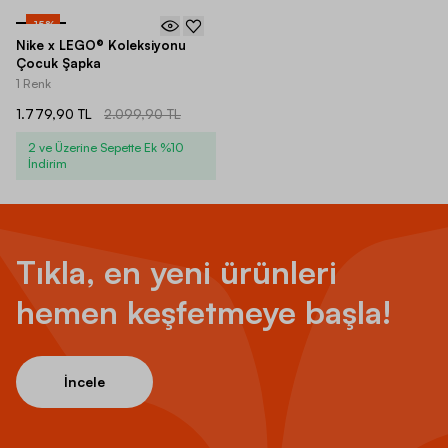
-
15
%
Nike x LEGO® Koleksiyonu
Çocuk Şapka
1 Renk
1.779,90 TL
2.099,90 TL
2 ve Üzerine Sepette Ek %10
İndirim
Tıkla, en yeni ürünleri
hemen keşfetmeye başla!
İncele