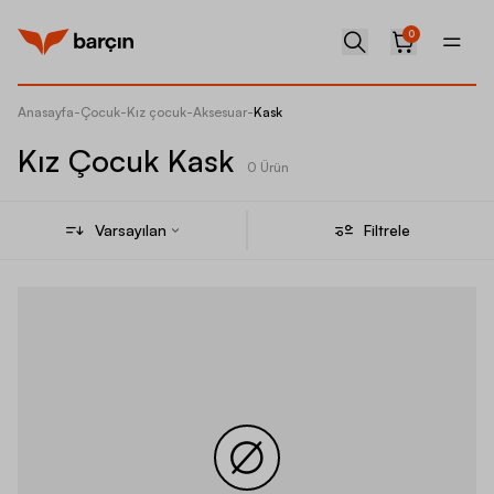
0
Anasayfa
-
Çocuk
-
Kız çocuk
-
Aksesuar
-
Kask
Kız Çocuk Kask
0 Ürün
Varsayılan
Filtrele