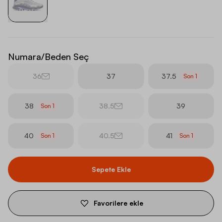
Numara/Beden Seç
36
37
37.5
Son
1
38
38.5
39
Son
1
40
40.5
41
Son
1
Son
1
Sepete Ekle
Favorilere ekle