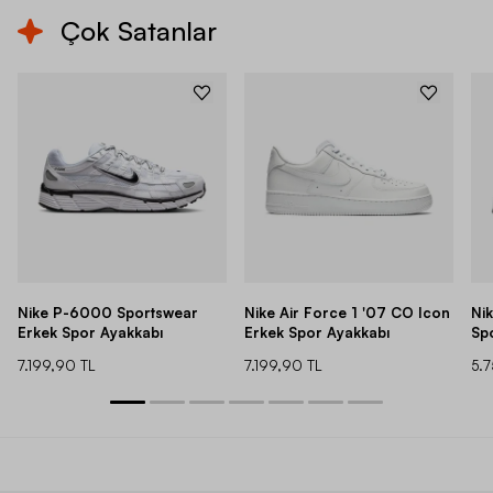
Çok Satanlar
Nike P-6000 Sportswear
Nike Air Force 1 '07 CO Icon
Ni
Erkek Spor Ayakkabı
Erkek Spor Ayakkabı
Sp
7.199,90 TL
7.199,90 TL
5.