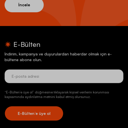
İncele
E-Bülten
İndirim, kampanya ve duyurulardan haberdar olmak için e-
bültene abone olun.
“E-Bülten’e üye ol” düğmesine tıklayarak kişisel verilerin korunması
kapsamında aydınlatma metnini kabul etmiş olursunuz.
E-Bülten’e üye ol