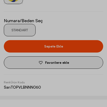
Numara/Beden Seç
STANDART
Sepete Ekle
Favorilere ekle
Renk
Ürün Kodu
Sarı
TOPVLBNNN060