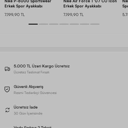
Nike P-6000 Sportswear
Nike Air Force 1 '07 CO Icon
Ni
Erkek Spor Ayakkabı
Erkek Spor Ayakkabı
Sp
7.199,90 TL
7.199,90 TL
5.
5.000 TL Üzeri Kargo Ücretsiz
Ücretsiz Teslimat Fırsatı
Güvenli Alışveriş
Resmi Tedarikçi Güvencesi
Ücretsiz İade
30 Gün İçerisinde
Vade Farksız 2 Taksit