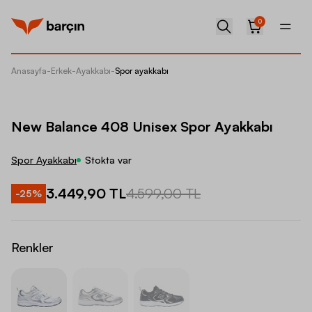
0
Anasayfa
-
Erkek
-
Ayakkabı
-
Spor ayakkabı
New Bal
New Balance 408 Unisex Spor Ayakkabı
Spor Ayakkabı
Stokta var
3.449,90 TL
4.599,00 TL
-
25
%
Renkler