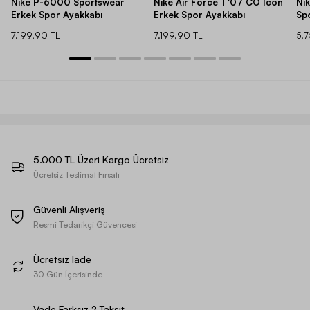
Nike P-6000 Sportswear
Nike Air Force 1 '07 CO Icon
Ni
Erkek Spor Ayakkabı
Erkek Spor Ayakkabı
Sp
7.199,90 TL
7.199,90 TL
5.
5.000 TL Üzeri Kargo Ücretsiz
Ücretsiz Teslimat Fırsatı
Güvenli Alışveriş
Resmi Tedarikçi Güvencesi
Ücretsiz İade
30 Gün İçerisinde
Vade Farksız 2 Taksit