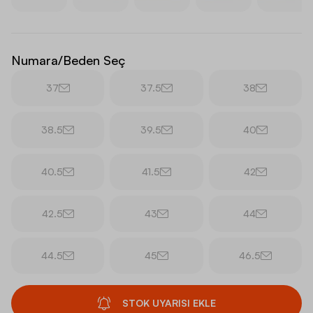
Numara/Beden Seç
37
37.5
38
38.5
39.5
40
40.5
41.5
42
42.5
43
44
44.5
45
46.5
STOK UYARISI EKLE