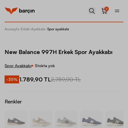
0
Anasayfa
-
Erkek
-
Ayakkabı
-
Spor ayakkabı
New Bal
New Balance 997H Erkek Spor Ayakkabı
Spor Ayakkabı
Stokta yok
1.789,90 TL
2.759,90 TL
-
35
%
Renkler