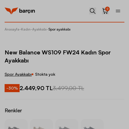
0
Anasayfa
-
Kadın
-
Ayakkabı
-
Spor ayakkabı
New Ba
New Balance WS109 FW24 Kadın Spor
Ayakkabı
Spor Ayakkabı
Stokta yok
2.449,90 TL
3.499,00 TL
-
30
%
Renkler