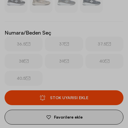
Numara/Beden Seç
36.5
37
37.5
38
39
40
40.5
STOK UYARISI EKLE
Favorilere ekle