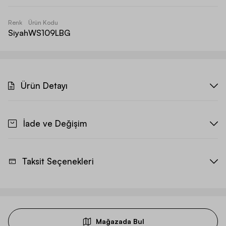
Renk
Ürün Kodu
Siyah
WS109LBG
Ürün Detayı
İade ve Değişim
Taksit Seçenekleri
Mağazada Bul